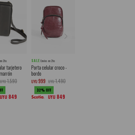
SALE
 en 2hs
Envíos en 2hs
lar tarjetero
Porta celular croco -
 marrón
bordo
1.590
999
1.490
UYU
UYU
UYU
32
849
849
UYU
UYU