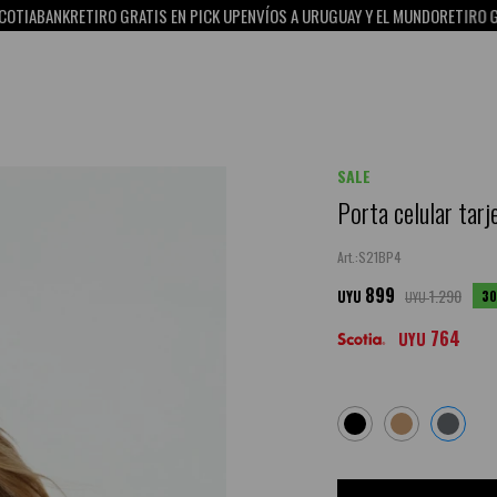
BANK
RETIRO GRATIS EN PICK UP
ENVÍOS A URUGUAY Y EL MUNDO
RETIRO GRATIS 
SALE
Porta celular tarj
S21BP4
899
1.290
30
UYU
UYU
764
UYU