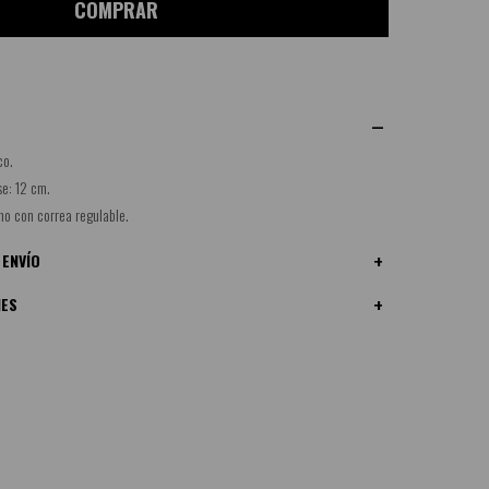
COMPRAR
co.
se: 12 cm.
no con correa regulable.
 ENVÍO
NES