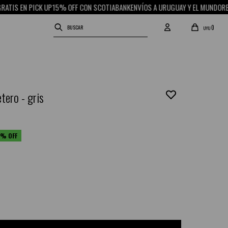
EN PICK UP
15% OFF CON SCOTIABANK
ENVÍOS A URUGUAY Y EL MUNDO
RETIRO G
0
UYU
etero - gris