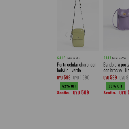
SALE
SALE
Envíos en 2hs
Envíos en 2hs
Porta celular charol con
Bandolera porta
bolsillo - verde
con broche - lil
599
1.590
599
9
UYU
UYU
UYU
UYU
62
39
509
UYU
UYU