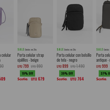
SALE
SALE
SALE
Envíos en 2hs
Envíos en 2hs
Envíos
 celular
Porta celular strap
Porta celular con bolsillo
Porta celu
a
ojalillos - beige
de tela - negro
antique -
90
799
990
899
1.490
999
UYU
UYU
UYU
UYU
UYU
19
39
37
509
679
764
UYU
UYU