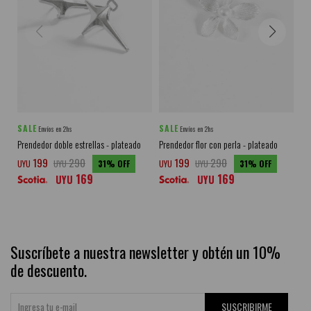
SALE
SALE
SA
Envíos en 2hs
Envíos en 2hs
Prendedor doble estrellas - plateado
Prendedor flor con perla - plateado
Pr
199
290
199
290
UYU
UYU
31
UYU
UYU
31
UY
169
169
UYU
UYU
Suscríbete a nuestra newsletter y obtén un 10%
de descuento.
SUSCRIBIRME