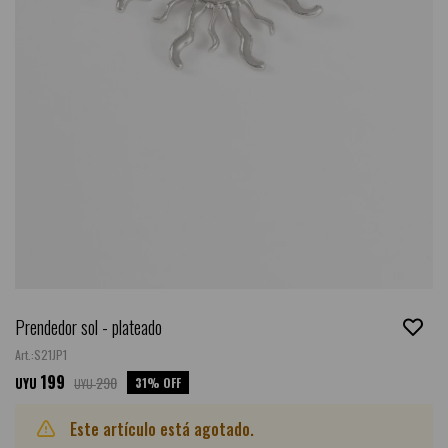
Prendedor sol - plateado
S21JP1
199
290
31
UYU
UYU
Este artículo está agotado.