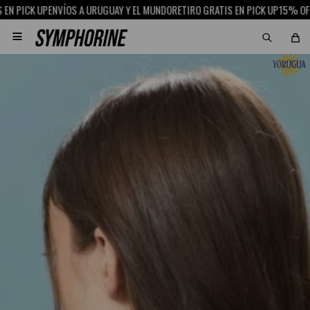
P
ENVÍOS A URUGUAY Y EL MUNDO
RETIRO GRATIS EN PICK UP
15% OFF CON SCO
