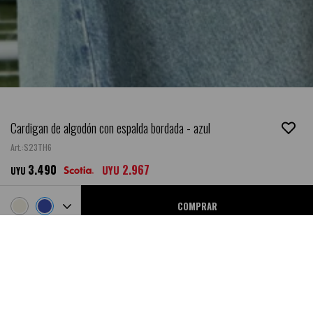
Cardigan de algodón con espalda bordada - azul
S23TH6
3.490
2.967
UYU
UYU
COMPRAR
Ubicar en Tienda
NEW
DESCRIPCIÓN