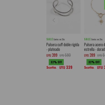
SALE
SALE
Envíos en 2hs
Envíos en 2hs
Pulsera cuff doble rígida
Pulsera acero d
- plateado
estrella - dora
399
590
399
5
UYU
UYU
UYU
UYU
32
32
339
UYU
UYU