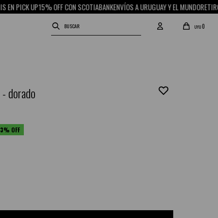
N PICK UP
15% OFF CON SCOTIABANK
ENVÍOS A URUGUAY Y EL MUNDO
RETIRO GR
0
UYU
s - dorado
03