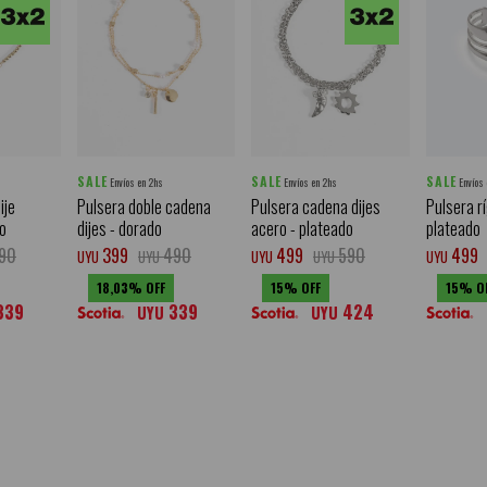
SALE
SALE
SALE
Envíos en 2hs
Envíos en 2hs
Envíos
ije
Pulsera doble cadena
Pulsera cadena dijes
Pulsera rí
do
dijes - dorado
acero - plateado
plateado
90
399
490
499
590
499
UYU
UYU
UYU
UYU
UYU
18,03
15
15
339
339
424
UYU
UYU