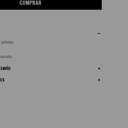
COMPRAR
 poliéster
 variados.
 ENVÍO
NES