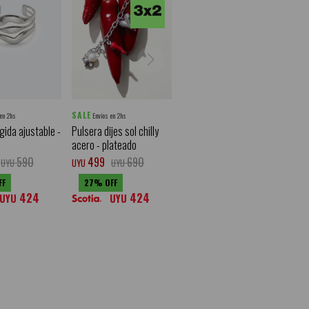
SALE
 en 2hs
Envíos en 2hs
gida ajustable -
Pulsera dijes sol chilly
acero - plateado
590
499
690
UYU
UYU
UYU
27
424
424
UYU
UYU