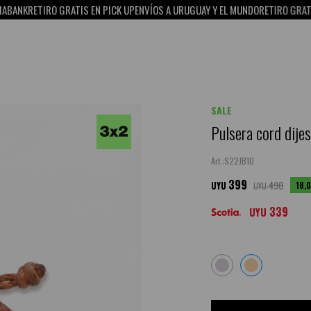
ANK
RETIRO GRATIS EN PICK UP
ENVÍOS A URUGUAY Y EL MUNDO
RETIRO GRATIS E
SALE
Pulsera cord dije
S22JB10
399
490
18,
UYU
UYU
339
UYU