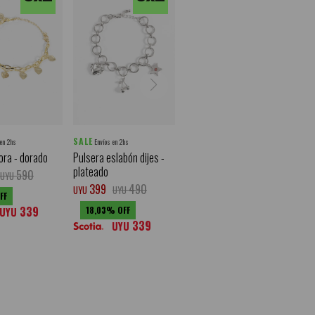
SALE
 en 2hs
Envíos en 2hs
ora - dorado
Pulsera eslabón dijes -
plateado
590
UYU
399
490
UYU
UYU
339
18,03
UYU
339
UYU