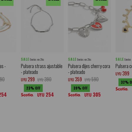
SALE
SALE
SALE
Envíos en 2hs
Envíos en 2hs
Envíos
as -
Pulsera strass ajustable
Pulsera dijes cherry cora
Pulsera c
- plateado
- plateado
399
UYU
90
299
390
359
590
UYU
UYU
UYU
UYU
32
23
39
254
254
305
UYU
UYU