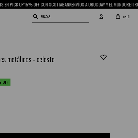
 PICK UP
15% OFF CON SCOTIABANK
ENVÍOS A URUGUAY Y EL MUNDO
RETIRO GRA
0
UYU
jes metálicos - celeste