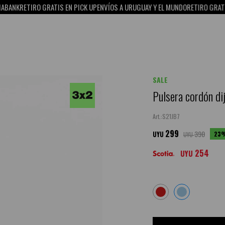
NK
RETIRO GRATIS EN PICK UP
ENVÍOS A URUGUAY Y EL MUNDO
RETIRO GRATIS EN
SALE
Pulsera cordón di
S21JB7
299
390
23
UYU
UYU
254
UYU