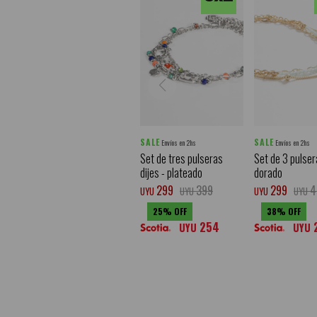
SALE
SALE
Envíos en 2hs
Envíos en 2hs
Set de tres pulseras
Set de 3 pulser
dijes - plateado
dorado
299
399
299
4
UYU
UYU
UYU
UYU
25
38
254
UYU
UYU