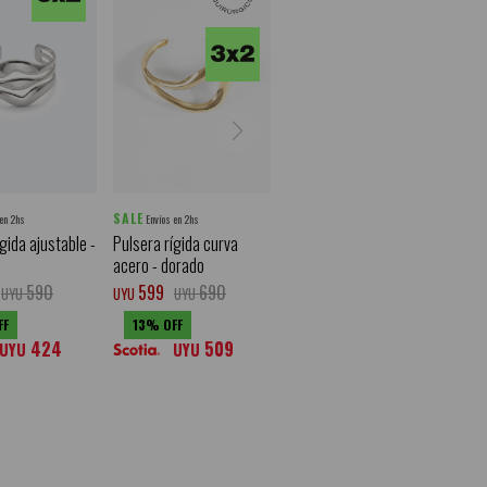
SALE
 en 2hs
Envíos en 2hs
gida ajustable -
Pulsera rígida curva
acero - dorado
590
599
690
UYU
UYU
UYU
13
424
509
UYU
UYU