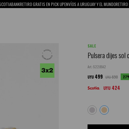
ABANK
RETIRO GRATIS EN PICK UP
ENVÍOS A URUGUAY Y EL MUNDO
RETIRO GRATIS
SALE
Pulsera dijes sol 
S22JBA2
499
690
27
UYU
UYU
424
UYU