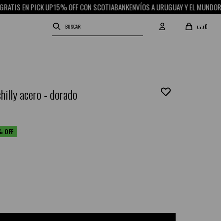
 EN PICK UP
15% OFF CON SCOTIABANK
ENVÍOS A URUGUAY Y EL MUNDO
RETIRO 
0
UYU
chilly acero - dorado