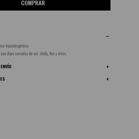
COMPRAR
ico hipoalergénico.
on dijes variados de sol, chilly, flor y otros.
 ENVÍO
NES