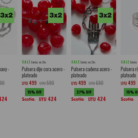
SALE
SALE
SALE
Envíos en 2hs
Envíos en 2hs
Envíos
avy -
Pulsera dije cora acero -
Pulsera cadena acero -
Pulsera rí
plateado
plateado
plateado
90
499
590
499
690
499
UYU
UYU
UYU
UYU
UYU
15
27
15
424
424
424
UYU
UYU