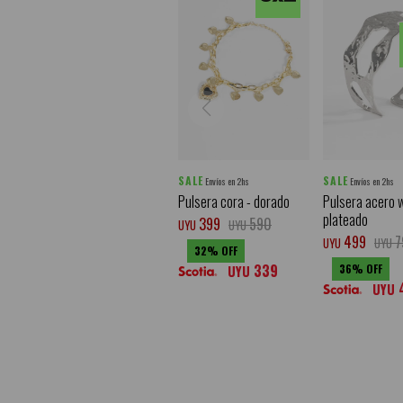
SALE
SALE
Envíos en 2hs
Envíos en 2hs
Pulsera cora - dorado
Pulsera acero w
plateado
399
590
UYU
UYU
499
7
UYU
UYU
32
339
36
UYU
UYU