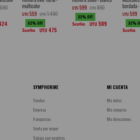
multicolor
bordada -
.590
599
890
UYU
UYU
559
1.490
599
UYU
UYU
UYU
32
424
509
62
32
UYU
475
UYU
SYMPHORINE
MI CUENTA
Tiendas
Mis datos
Empresa
Mis compras
Franquicias
Mis direcciones
Venta por mayor
Trabaja con nosotros