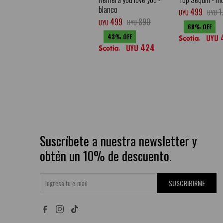
blanco
499
1
UYU
UYU
499
890
UYU
UYU
68
43
UYU
424
UYU
Suscríbete a nuestra newsletter y
obtén un 10% de descuento.
SUSCRIBIRME

