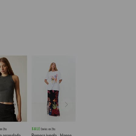
SALE
 en 2hs
Envíos en 2hs
a acanalada
Remera jungla - blanco