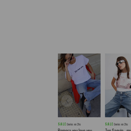
SALE
SALE
Envíos en 2hs
Envíos en 2hs
Remera you love you -
Top Sequin - mu