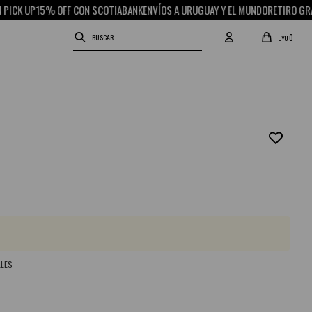
 UP
15% OFF CON SCOTIABANK
ENVÍOS A URUGUAY Y EL MUNDO
RETIRO GRATIS E
0
UYU
LLES