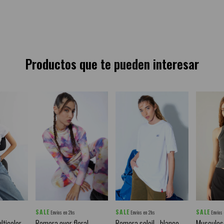
Productos que te pueden interesar
SALE
SALE
SALE
Envíos en 2hs
Envíos en 2hs
Envíos
lticolor
Remera over floral -
Remera soleil - blanco
Musculos