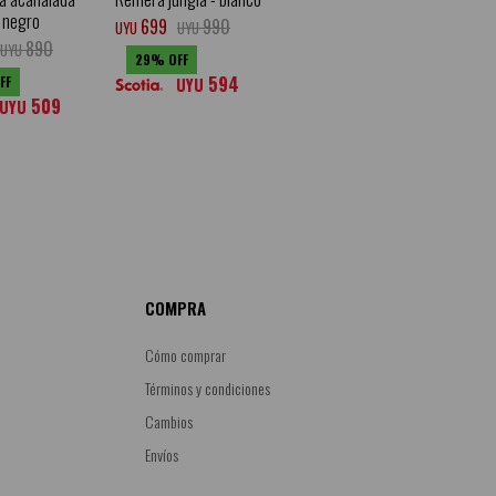
 negro
699
990
UYU
UYU
890
UYU
29
594
UYU
509
UYU
COMPRA
Cómo comprar
Términos y condiciones
Cambios
Envíos