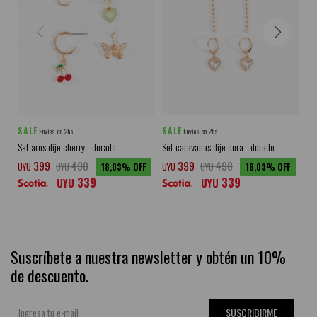
SALE
SALE
SA
Envíos en 2hs
Envíos en 2hs
Set aros dije cherry - dorado
Set caravanas dije cora - dorado
Set
pl
399
490
399
490
UYU
UYU
18,03
UYU
UYU
18,03
339
339
UY
UYU
UYU
Suscríbete a nuestra newsletter y obtén un 10%
de descuento.
SUSCRIBIRME