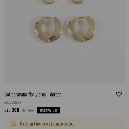
Set caravana flor y aros - dorado
S21JE99
399
490
18,03
UYU
UYU
Este artículo está agotado.