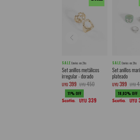
SALE
SALE
Envíos en 2hs
Envíos en 2hs
Set anillos metálicos
Set anillos mar
irregular - dorado
plateado
399
450
399
4
UYU
UYU
UYU
UYU
11
18,03
339
UYU
UYU