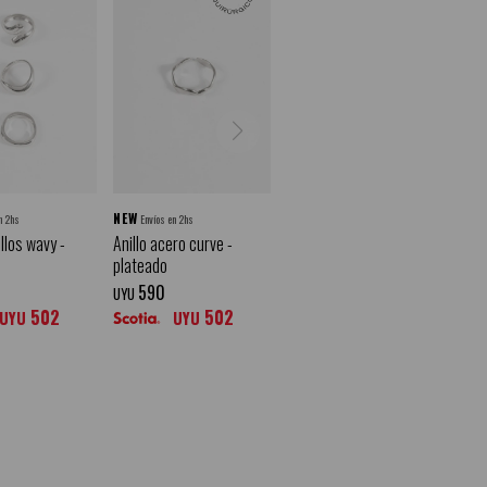
NEW
n 2hs
Envíos en 2hs
llos wavy -
Anillo acero curve -
plateado
590
UYU
502
502
UYU
UYU