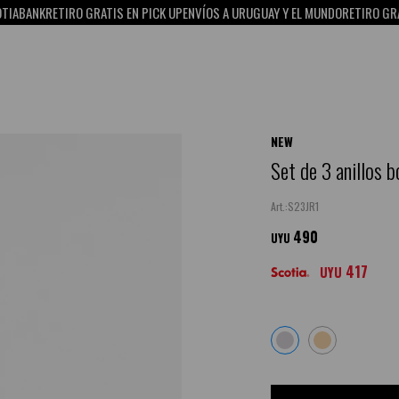
ANK
RETIRO GRATIS EN PICK UP
ENVÍOS A URUGUAY Y EL MUNDO
RETIRO GRATIS E
NEW
Set de 3 anillos b
S23JR1
490
UYU
417
UYU