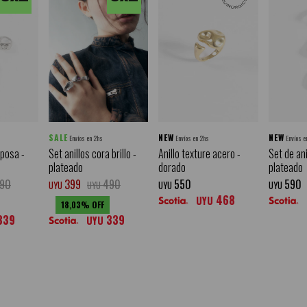
SALE
NEW
NEW
Envíos en 2hs
Envíos en 2hs
Envíos e
iposa -
Set anillos cora brillo -
Anillo texture acero -
Set de ani
plateado
dorado
plateado
90
399
490
550
590
UYU
UYU
UYU
UYU
468
UYU
18,03
339
339
UYU