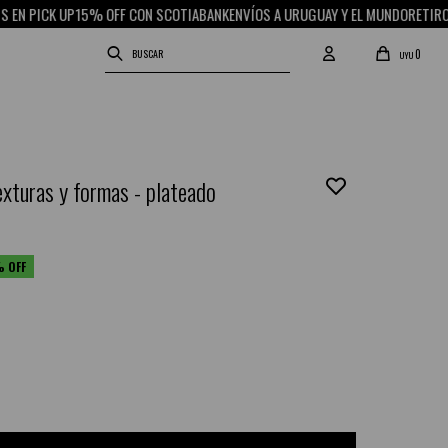
PICK UP
15% OFF CON SCOTIABANK
ENVÍOS A URUGUAY Y EL MUNDO
RETIRO GRAT
0
UYU
exturas y formas - plateado