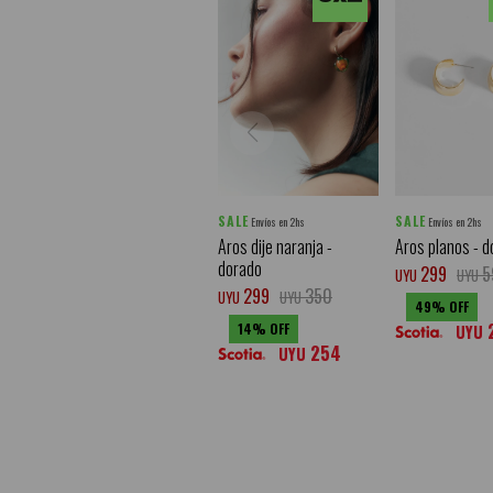
SALE
SALE
Envíos en 2hs
Envíos en 2hs
Aros dije naranja -
Aros planos - d
dorado
299
5
UYU
UYU
299
350
UYU
UYU
49
14
UYU
254
UYU