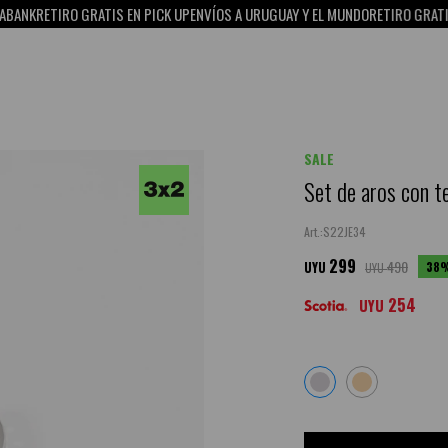
K
RETIRO GRATIS EN PICK UP
ENVÍOS A URUGUAY Y EL MUNDO
RETIRO GRATIS EN 
SALE
Set de aros con t
S22JE34
299
490
38
UYU
UYU
254
UYU