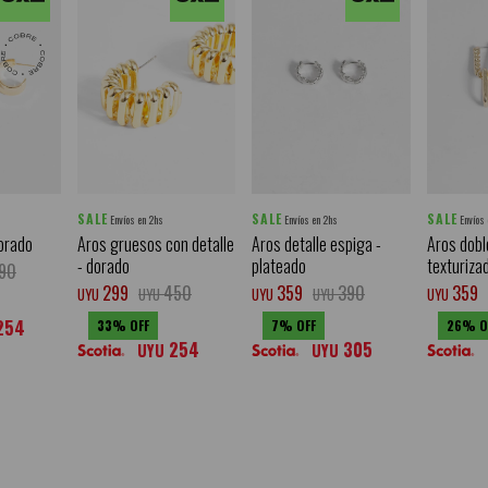
SALE
SALE
SALE
Envíos en 2hs
Envíos en 2hs
Envíos
orado
Aros gruesos con detalle
Aros detalle espiga -
Aros dobl
- dorado
plateado
texturiza
90
299
450
359
390
359
UYU
UYU
UYU
UYU
UYU
254
33
7
26
254
305
UYU
UYU