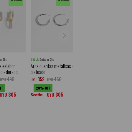
SALE
 en 2hs
Envíos en 2hs
e eslabon
Aros cuentas metalicas -
do - dorado
plateado
490
359
450
UYU
UYU
UYU
20
305
305
UYU
UYU