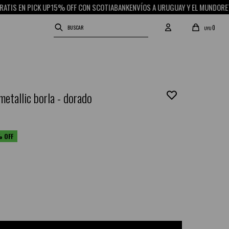
EN PICK UP
15% OFF CON SCOTIABANK
ENVÍOS A URUGUAY Y EL MUNDO
RETIRO G
0
UYU
metallic borla - dorado