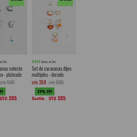
SALE
 en 2hs
Envíos en 2hs
anas celeste
Set de caravanas dijes
ce - plateado
multiples - dorado
590
359
590
UYU
UYU
UYU
39
305
305
UYU
UYU