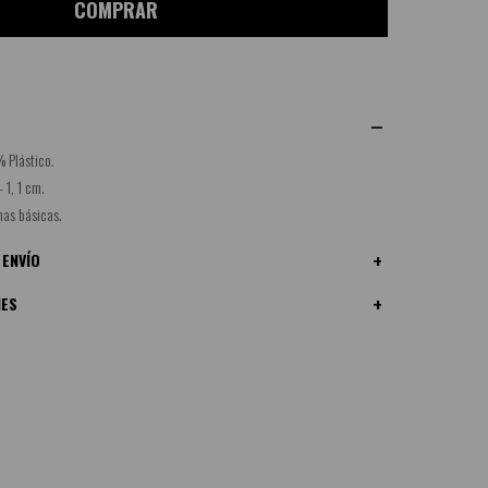
COMPRAR
 Plástico.
 1, 1 cm.
nas básicas.
 ENVÍO
NES