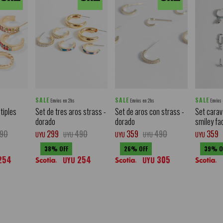
SALE
SALE
SALE
Envíos en 2hs
Envíos en 2hs
Envíos
tiples
Set de tres aros strass -
Set de aros con strass -
Set carav
dorado
dorado
smiley fa
90
299
490
359
490
359
UYU
UYU
UYU
UYU
UYU
38
26
39
254
254
305
UYU
UYU