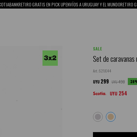
BANK
RETIRO GRATIS EN PICK UP
ENVÍOS A URUGUAY Y EL MUNDO
RETIRO GRATIS 
SALE
Set de caravanas 
S21JE44
299
490
38
UYU
UYU
254
UYU