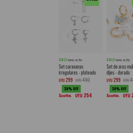
SALE
SALE
Envíos en 2hs
Envíos en 2hs
Set caravanas
Set de aros múl
irregulares - plateado
dijes - dorado
299
490
299
4
UYU
UYU
UYU
UYU
38
38
254
UYU
UYU