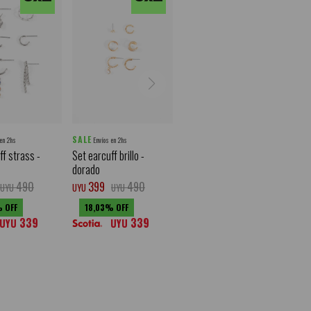
SALE
 en 2hs
Envíos en 2hs
ff strass -
Set earcuff brillo -
dorado
490
399
490
UYU
UYU
UYU
18,03
339
339
UYU
UYU