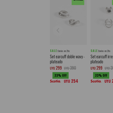
SALE
SALE
Envíos en 2hs
Envíos en 2hs
Set earcuff doble wavy -
Set earcuff irr
plateado
plateado
299
390
299
3
UYU
UYU
UYU
UYU
23
23
254
UYU
UYU