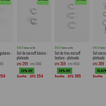
SALE
SALE
SALE
Envíos en 2hs
Envíos en 2hs
Envíos
egulares -
Set de earcuff básico -
Set de tres earcuff
Set earcu
plateado
texture - plateado
plateado
90
299
390
359
450
399
UYU
UYU
UYU
UYU
UYU
23
20
18,03
254
254
305
UYU
UYU