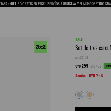
NK
RETIRO GRATIS EN PICK UP
ENVÍOS A URUGUAY Y EL MUNDO
RETIRO GRATIS EN
SALE
Set de tres earcuf
S21JE6
299
450
33
UYU
UYU
254
UYU