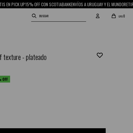
 PICK UP
15% OFF CON SCOTIABANK
ENVÍOS A URUGUAY Y EL MUNDO
RETIRO GRA
0
UYU
f texture - plateado