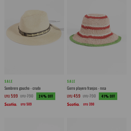
SALE
SALE
Sombrero gaucho - crudo
Gorro playero franjas - rosa
599
790
459
790
UYU
UYU
24
UYU
UYU
41
509
390
UYU
UYU