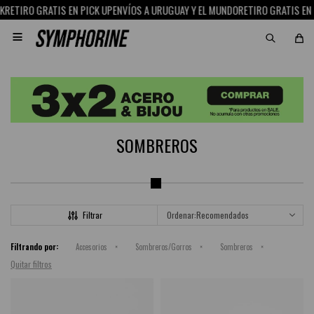
RETIRO GRATIS EN PICK UP
ENVÍOS A URUGUAY Y EL MUNDO
RETIRO GRATIS EN P

SOMBREROS
Recomendados
Filtrando por:
Accesorios
Sombreros/Gorros
Sombreros
Quitar filtros