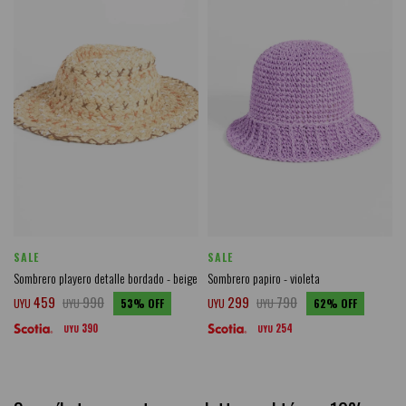
SALE
SALE
Sombrero playero detalle bordado - beige
Sombrero papiro - violeta
459
990
299
790
UYU
UYU
53
UYU
UYU
62
390
254
UYU
UYU