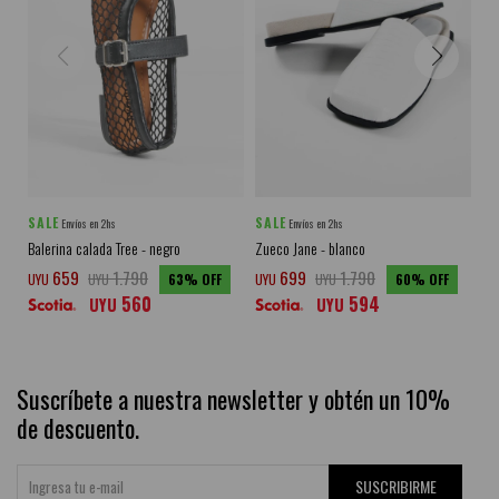
SALE
SALE
SA
Envíos en 2hs
Envíos en 2hs
Balerina calada Tree - negro
Zueco Jane - blanco
Zue
659
1.790
699
1.790
UYU
UYU
63
UYU
UYU
60
UY
560
594
UYU
UYU
Suscríbete a nuestra newsletter y obtén un 10%
de descuento.
SUSCRIBIRME