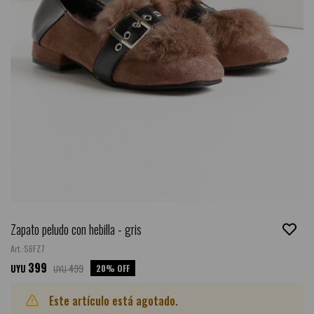
Zapato peludo con hebilla - gris
S6FZ7
399
499
20
UYU
UYU
Este artículo está agotado.