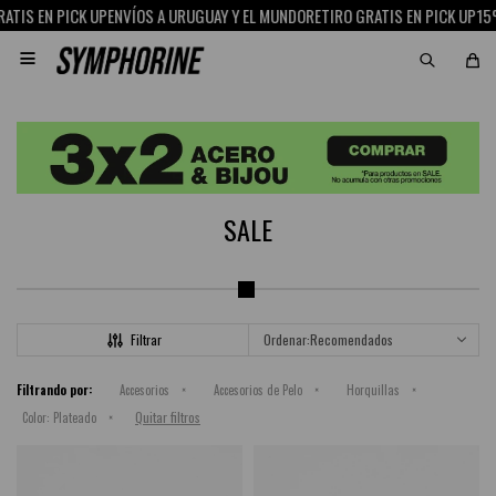
TIS EN PICK UP
ENVÍOS A URUGUAY Y EL MUNDO
RETIRO GRATIS EN PICK UP
15%

SALE
Recomendados
Filtrando por:
Accesorios
Accesorios de Pelo
Horquillas
Quitar filtros
Color:
Plateado