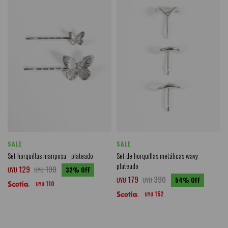
SALE
SALE
Set horquillas mariposa - plateado
Set de horquillas metálicas wavy -
plateado
129
190
UYU
UYU
32
179
390
UYU
UYU
54
110
UYU
152
UYU