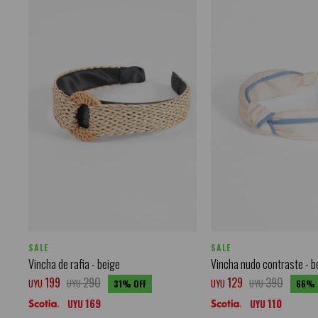
SALE
SALE
Vincha de rafia - beige
Vincha nudo contraste - b
199
290
129
390
UYU
UYU
UYU
UYU
31
66
169
110
UYU
UYU