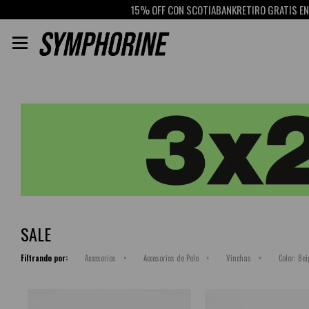
15% OFF CON SCOTIABANK
RETIRO GRATIS EN PI

SALE
Filtrando por:
Accesorios
Accesorios de Pelo
Vinchas
Color:
Bei