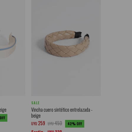
SALE
eige
Vincha cuero sintético entrelazada -
beige
259
450
UYU
UYU
42
220
UYU