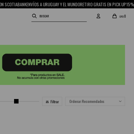
 SCOTIABANK
ENVÍOS A URUGUAY Y EL MUNDO
RETIRO GRATIS EN PICK UP
15% OF
0
UYU
Recomendados