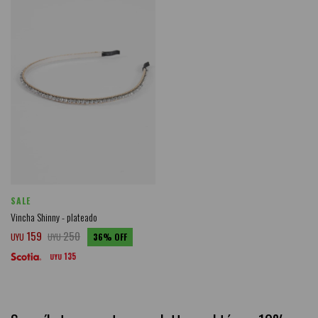
SALE
Vincha Shinny - plateado
159
250
UYU
UYU
36
135
UYU