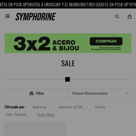
IS EN PICK UP
ENVÍOS A URUGUAY Y EL MUNDO
RETIRO GRATIS EN PICK UP
15% 

SALE
Recomendados
Filtrando por:
Accesorios
Accesorios de Pelo
Vinchas
Quitar filtros
Color:
Plateado