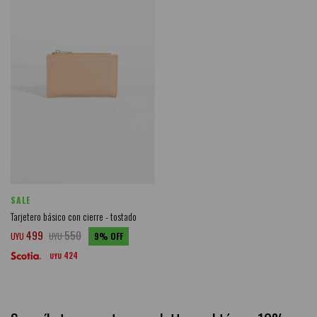
SALE
Tarjetero básico con cierre - tostado
499
550
UYU
UYU
9
424
UYU