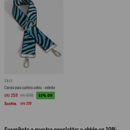
SALE
Correa para cartera cebra - celeste
259
690
UYU
UYU
62
220
UYU
Suscríbete a nuestra newsletter y obtén un 10%