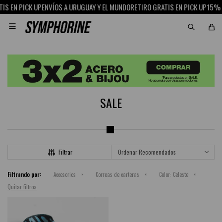
S EN PICK UP
ENVÍOS A URUGUAY Y EL MUNDO
RETIRO GRATIS EN PICK UP
15% O

SALE
Recomendados
Filtrando por:
Accesorios
Correas de carteras
Color:
Celeste
Quitar filtros