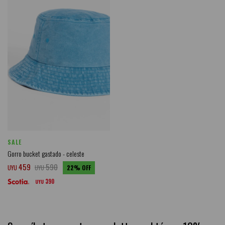
SALE
Gorro bucket gastado - celeste
459
590
UYU
UYU
22
390
UYU