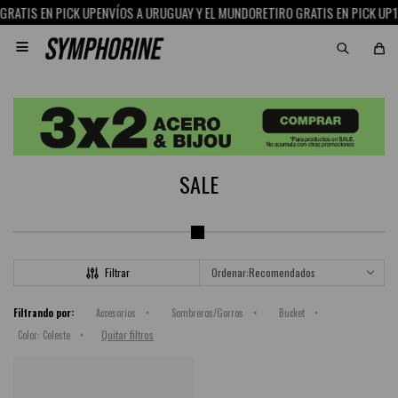
RATIS EN PICK UP
ENVÍOS A URUGUAY Y EL MUNDO
RETIRO GRATIS EN PICK UP
15

SALE
Recomendados
Filtrando por:
Accesorios
Sombreros/Gorros
Bucket
Quitar filtros
Color:
Celeste