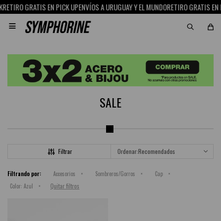
RETIRO GRATIS EN PICK UP
ENVÍOS A URUGUAY Y EL MUNDO
RETIRO GRATIS EN P

SALE
Recomendados
Filtrando por:
Accesorios
Sombreros/Gorros
Cap
Quitar filtros
Color:
Azul