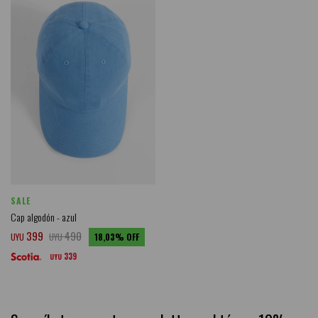
SALE
Cap algodón - azul
399
490
UYU
UYU
18,03
339
UYU