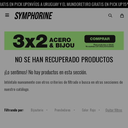
ATIS EN PICK UP
ENVÍOS A URUGUAY Y EL MUNDO
RETIRO GRATIS EN PICK UP
15%

NO SE HAN RECUPERADO PRODUCTOS
¡Lo sentimos! No hay productos en esta sección.
Inténtalo nuevamente con otros criterios de filtrado o busca en otras secciones de
nuestro catálogo.
Quitar filtros
Filtrando por:
Bijouterie
Prendedores
Color:
Rojo