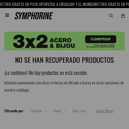
ETIRO GRATIS EN PICK UP
ENVÍOS A URUGUAY Y EL MUNDO
RETIRO GRATIS EN PI

NO SE HAN RECUPERADO PRODUCTOS
¡Lo sentimos! No hay productos en esta sección.
Inténtalo nuevamente con otros criterios de filtrado o busca en otras secciones de
nuestro catálogo.
Quitar filtros
Filtrando por:
Carteras
Fiesta
Color:
Gris