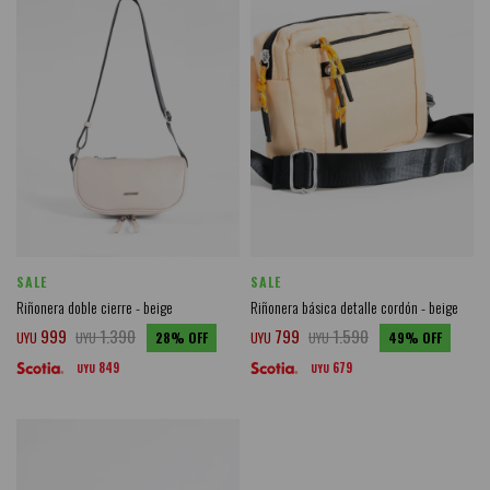
SALE
SALE
Riñonera doble cierre - beige
Riñonera básica detalle cordón - beige
999
1.390
799
1.590
UYU
UYU
28
UYU
UYU
49
849
679
UYU
UYU