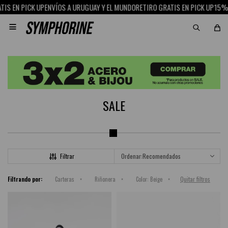
S EN PICK UP
ENVÍOS A URUGUAY Y EL MUNDO
RETIRO GRATIS EN PICK UP
15% O

SALE
Recomendados
Quitar filtros
Filtrando por:
Carteras
Riñonera
Color:
Beige