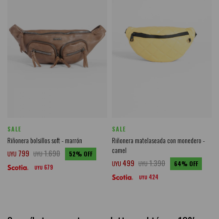
SALE
SALE
Riñonera bolsillos soft - marrón
Riñonera matelaseada con monedero -
camel
799
1.690
UYU
UYU
52
499
1.390
UYU
UYU
64
679
UYU
424
UYU