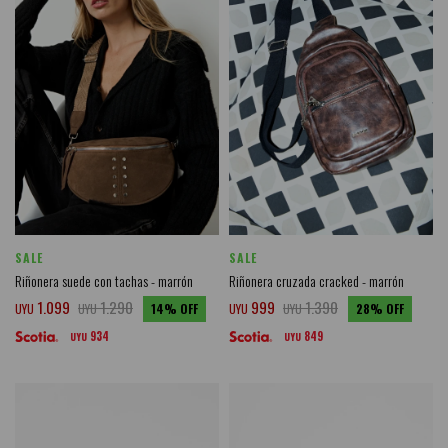
SALE
SALE
Riñonera suede con tachas - marrón
Riñonera cruzada cracked - marrón
1.099
1.290
999
1.390
UYU
UYU
14
UYU
UYU
28
934
849
UYU
UYU