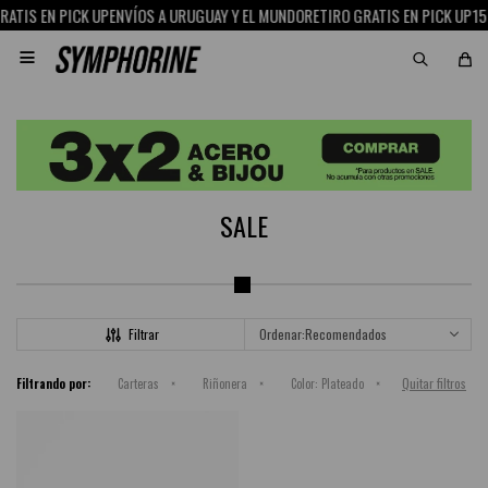
ATIS EN PICK UP
ENVÍOS A URUGUAY Y EL MUNDO
RETIRO GRATIS EN PICK UP
15%

SALE
Recomendados
Quitar filtros
Filtrando por:
Carteras
Riñonera
Color:
Plateado