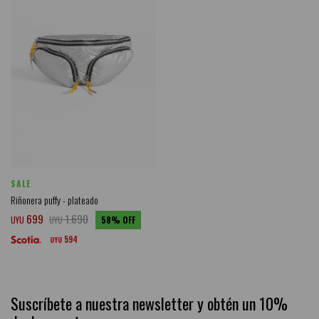
SALE
Riñonera puffy - plateado
699
1.690
UYU
UYU
58
594
UYU
Suscríbete a nuestra newsletter y obtén un 10%