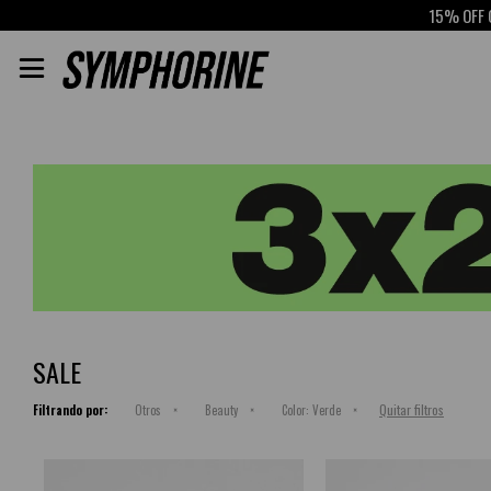
15% OFF CON

SALE
Quitar filtros
Filtrando por:
Otros
Beauty
Color:
Verde