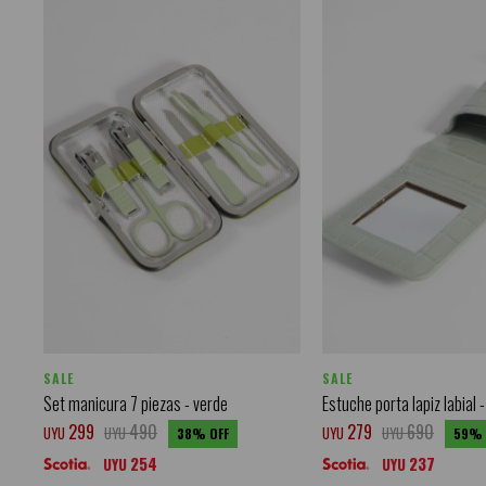
SALE
SALE
Set manicura 7 piezas - verde
Estuche porta lapiz labial 
299
490
279
690
UYU
UYU
UYU
UYU
38
59
254
237
UYU
UYU