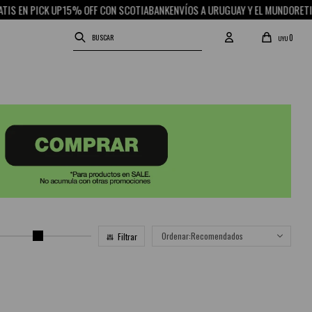
S EN PICK UP
15% OFF CON SCOTIABANK
ENVÍOS A URUGUAY Y EL MUNDO
RETIRO
0
UYU
Recomendados