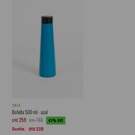
SALE
Botella 500 ml - azul
259
790
UYU
UYU
67
220
UYU