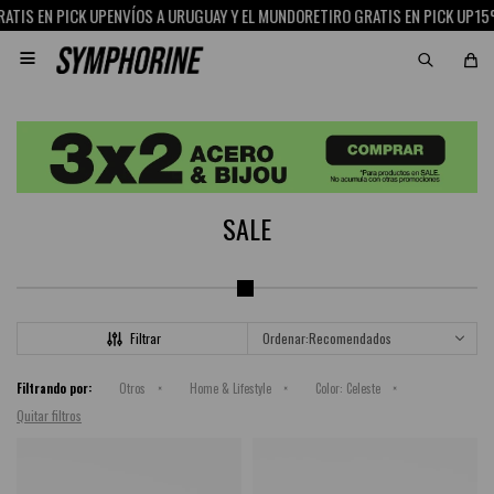
TIS EN PICK UP
ENVÍOS A URUGUAY Y EL MUNDO
RETIRO GRATIS EN PICK UP
15%

SALE
Recomendados
Filtrando por:
Otros
Home & Lifestyle
Color:
Celeste
Quitar filtros