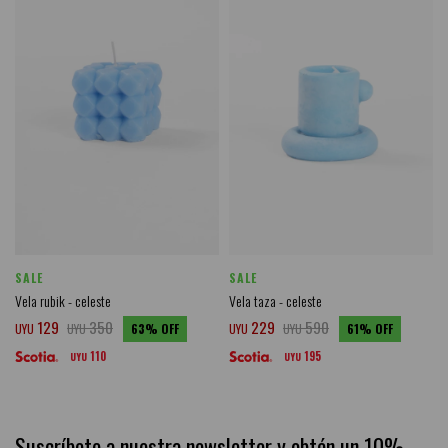
SALE
SALE
Vela rubik - celeste
Vela taza - celeste
129
350
229
590
UYU
UYU
63
UYU
UYU
61
110
195
UYU
UYU
Suscríbete a nuestra newsletter y obtén un 10%