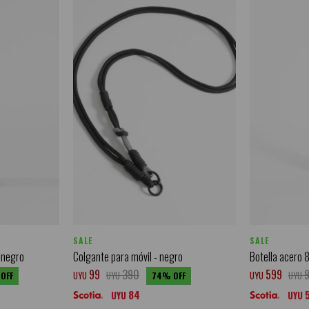
SALE
SALE
 negro
Colgante para móvil - negro
Botella acero 8
99
390
599
UYU
UYU
UYU
UYU
74
84
UYU
UYU