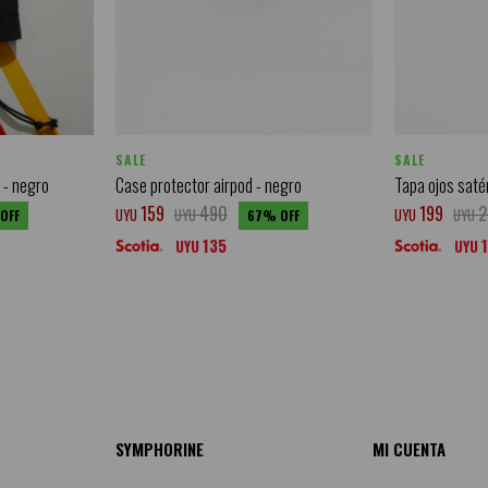
SALE
SALE
 - negro
Case protector airpod - negro
Tapa ojos saté
159
490
199
2
UYU
UYU
UYU
UYU
67
135
UYU
UYU
SYMPHORINE
MI CUENTA