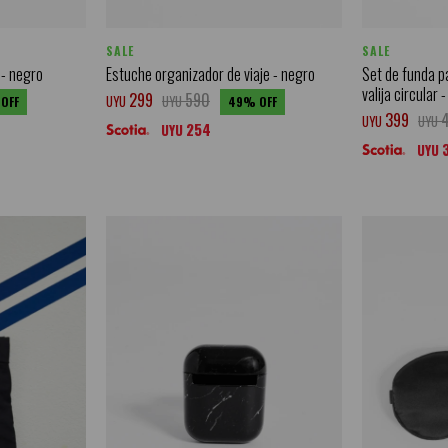
SALE
SALE
 - negro
Estuche organizador de viaje - negro
Set de funda p
valija circular 
299
590
UYU
UYU
49
399
UYU
UYU
254
UYU
UYU