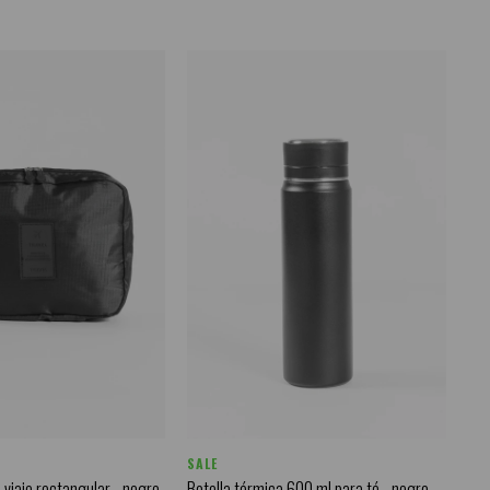
SALE
 viaje rectangular - negro
Botella térmica 600 ml para té - negro