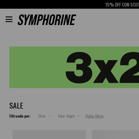
15% OFF CON SCOTIABAN

SALE
Quitar filtros
Filtrando por:
Otros
Color:
Negro