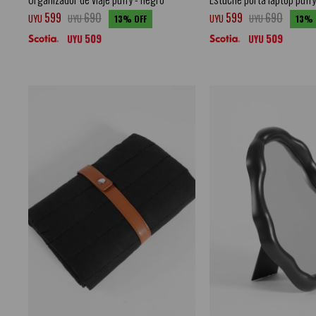
599
690
599
690
UYU
UYU
UYU
UYU
13
13
509
509
UYU
UYU