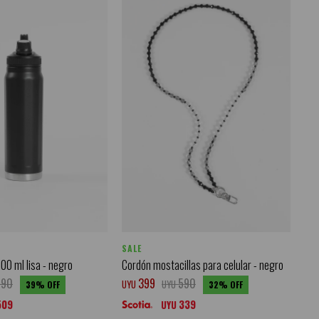
SALE
00 ml lisa - negro
Cordón mostacillas para celular - negro
990
399
590
UYU
UYU
39
32
509
339
UYU