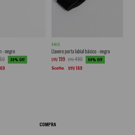
SALE
n - negro
Llavero porta labial básico - negro
50
199
490
UYU
UYU
20
59
169
169
UYU
COMPRA