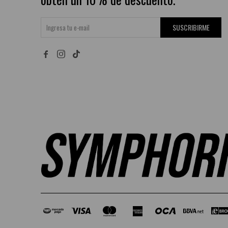
SUSCRIBIRME

