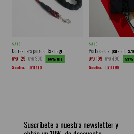
SALE
SALE
Correa para perro dots - negro
Porta celular para el brazo
129
390
199
490
UYU
UYU
UYU
UYU
66
59
110
169
UYU
UYU
Suscríbete a nuestra newsletter y
obtén un 10% de descuento.