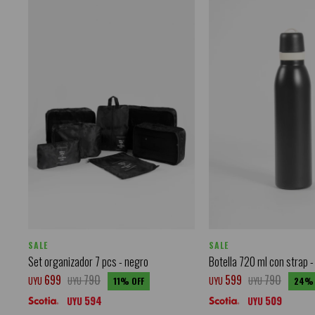
SALE
SALE
Set organizador 7 pcs - negro
Botella 720 ml con strap -
699
790
599
790
UYU
UYU
UYU
UYU
11
24
594
509
UYU
UYU