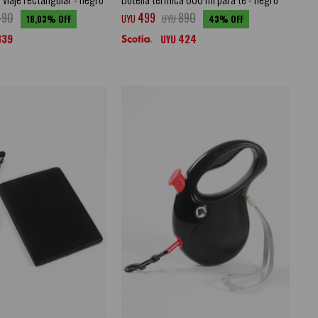
490
499
890
UYU
UYU
18,03
43
339
424
UYU