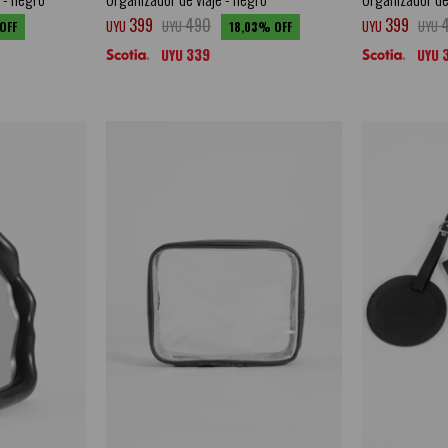
399
490
399
UYU
UYU
UYU
UYU
18,03
339
UYU
UYU