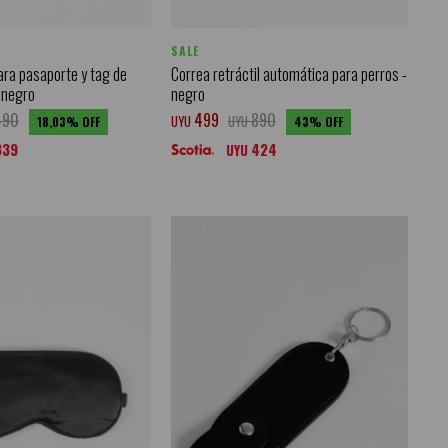
SALE
ara pasaporte y tag de
Correa retráctil automática para perros -
- negro
negro
490
499
890
UYU
UYU
18,03
43
339
424
UYU