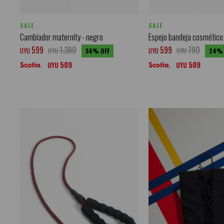
SALE
SALE
Cambiador maternity - negro
Espejo bandeja cosmético
599
1.390
599
790
UYU
UYU
UYU
UYU
56
24
509
509
UYU
UYU