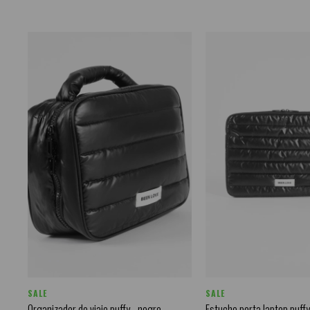
SALE
SALE
Organizador de viaje puffy - negro
Estuche porta laptop puffy