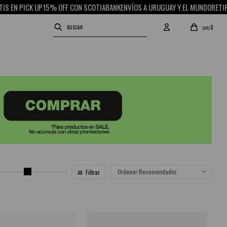
PICK UP
15% OFF CON SCOTIABANK
ENVÍOS A URUGUAY Y EL MUNDO
RETIRO GRAT
0
UYU
Recomendados