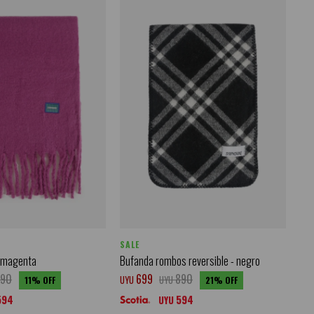
SALE
- magenta
Bufanda rombos reversible - negro
790
699
890
UYU
UYU
11
21
594
594
UYU