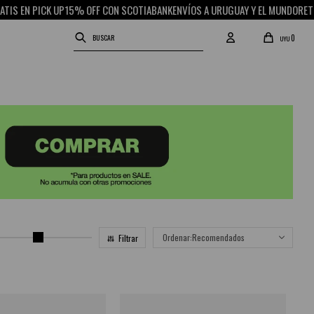
 PICK UP
15% OFF CON SCOTIABANK
ENVÍOS A URUGUAY Y EL MUNDO
RETIRO GR
0
UYU
Recomendados