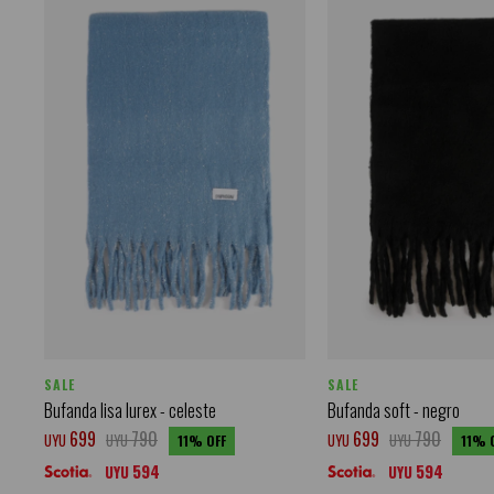
SALE
SALE
Bufanda lisa lurex - celeste
Bufanda soft - negro
699
790
699
790
UYU
UYU
UYU
UYU
11
11
594
594
UYU
UYU