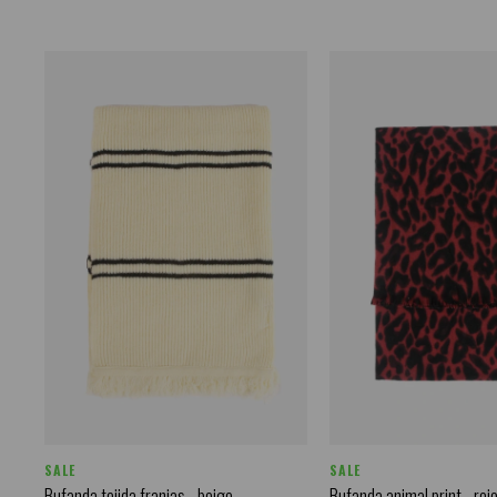
SALE
SALE
Bufanda tejida franjas - beige
Bufanda animal print - roj