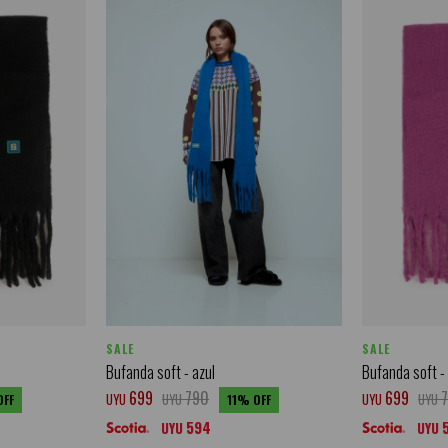
SALE
SALE
Bufanda soft - azul
Bufanda soft 
699
790
699
UYU
UYU
UYU
UYU
11
594
UYU
UYU