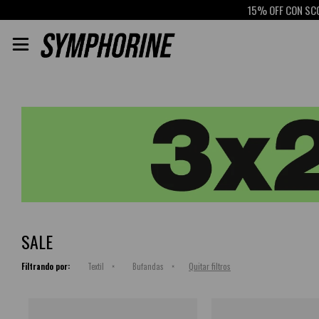
15% OFF CON SCOTIABA

SALE
Quitar filtros
Filtrando por:
Textil
Bufandas