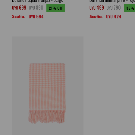
699
890
499
790
UYU
UYU
UYU
UYU
21
36
594
424
UYU
UYU