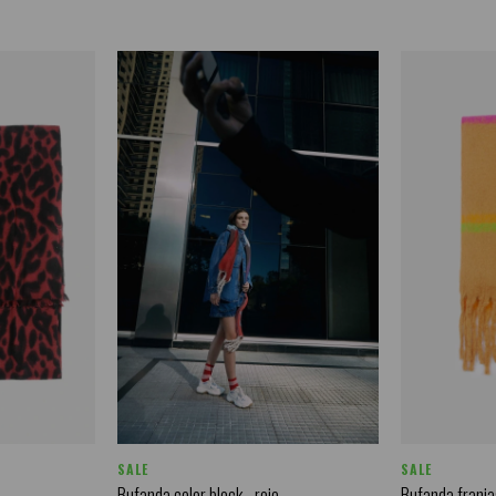
SALE
SALE
o
Bufanda color block - rojo
Bufanda franjas