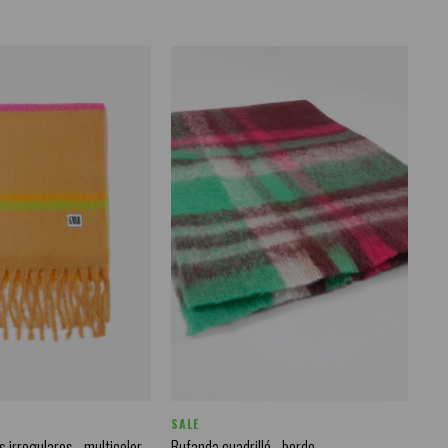
SALE
 irregulares - multicolor
Bufanda cuadrillé - bordo