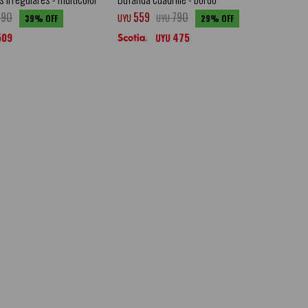
990
559
790
UYU
UYU
39
29
509
475
UYU