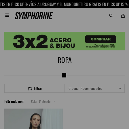
S EN PICK UP
ENVÍOS A URUGUAY Y EL MUNDO
RETIRO GRATIS EN PICK UP
15% O

ROPA
Recomendados
Filtrando por:
Color:
Plateado