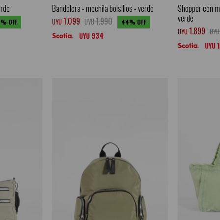
erde
Bandolera - mochila bolsillos - verde
Shopper con m
verde
1.099
1.990
UYU
UYU
3
44
1.899
UYU
UYU
934
UYU
UYU