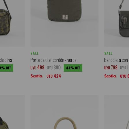
SALE
SALE
de oliva
Porta celular cordón - verde
Bandolera con t
499
890
799
1
UYU
UYU
UYU
UYU
0
43
424
UYU
UYU