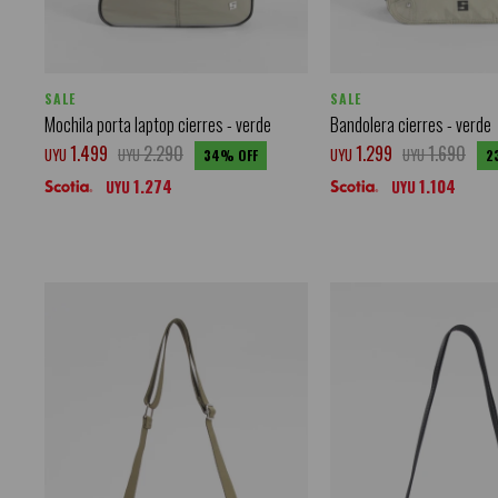
SALE
SALE
Mochila porta laptop cierres - verde
Bandolera cierres - verde
1.499
2.290
1.299
1.690
UYU
UYU
UYU
UYU
34
2
1.274
1.104
UYU
UYU