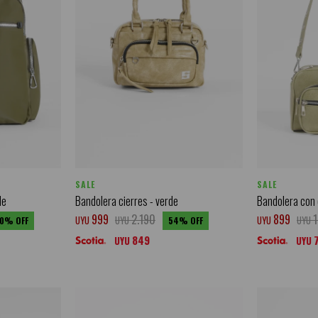
SALE
SALE
de
Bandolera cierres - verde
Bandolera con c
999
2.190
899
UYU
UYU
UYU
UYU
0
54
849
UYU
UYU