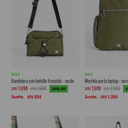
SALE
SALE
Bandolera con bolsillo fruncido - verde
Mochila porta laptop - ver
1.099
1.690
1.599
2.690
UYU
UYU
UYU
UYU
34
4
934
1.359
UYU
UYU