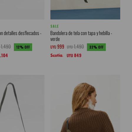
SALE
on detalles desflecados -
Bandolera de tela con tapa y hebilla -
verde
1.490
999
1.490
UYU
UYU
12
32
1.104
849
UYU