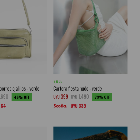
SALE
orrea ojalillos - verde
Cartera fiesta nudo - verde
1.690
399
1.490
UYU
UYU
46
73
764
339
UYU