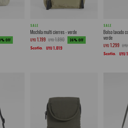
SALE
SALE
Mochila multi cierres - verde
Bolso lavado c
verde
1.199
1.890
UYU
UYU
3
36
1.299
UYU
UYU
1.019
UYU
UYU