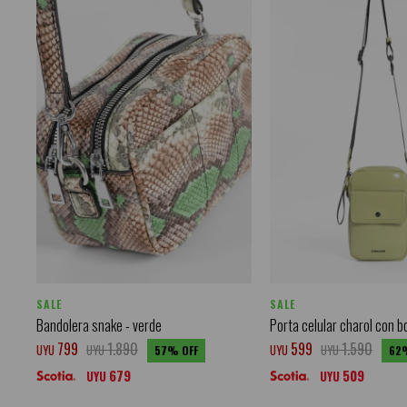
SALE
SALE
Bandolera snake - verde
Porta celular charol con bo
799
1.890
599
1.590
UYU
UYU
UYU
UYU
57
62
679
509
UYU
UYU