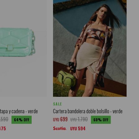
SALE
tapa y cadena - verde
Cartera bandolera doble bolsillo - verde
1.590
699
1.790
UYU
UYU
64
60
475
594
UYU