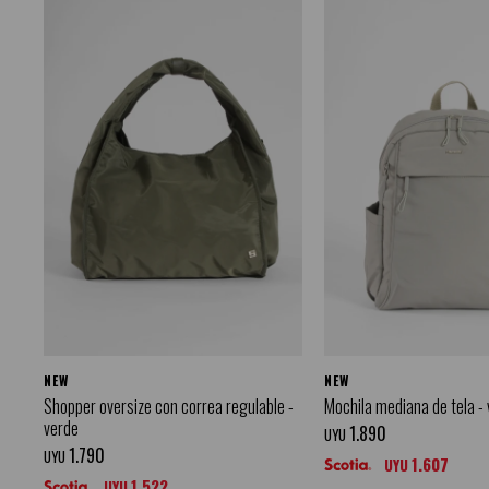
NEW
NEW
Shopper oversize con correa regulable -
Mochila mediana de tela -
verde
1.890
UYU
1.790
UYU
1.607
UYU
1.522
UYU