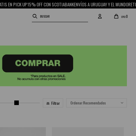
K UP
15% OFF CON SCOTIABANK
ENVÍOS A URUGUAY Y EL MUNDO
RETIRO GRATIS 
0
UYU
Recomendados