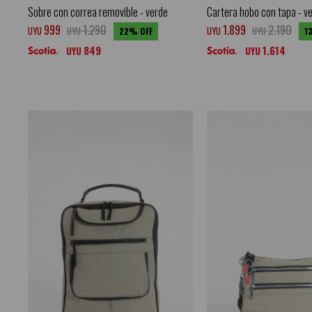
Sobre con correa removible - verde
Cartera hobo con tapa - v
999
1.290
1.899
2.190
UYU
UYU
UYU
UYU
22
1
849
1.614
UYU
UYU