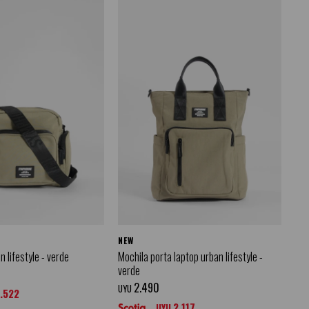
NEW
 lifestyle - verde
Mochila porta laptop urban lifestyle -
verde
2.490
UYU
1.522
2.117
UYU