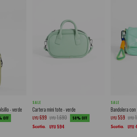
SALE
SALE
lsillo - verde
Cartera mini tote - verde
Bandolera con 
699
1.690
559
UYU
UYU
UYU
UYU
58
594
UYU
UYU