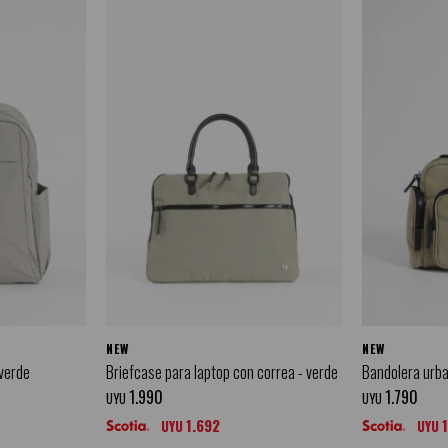
NEW
NEW
 verde
Briefcase para laptop con correa - verde
Bandolera urban
1.990
1.790
UYU
UYU
1.692
UYU
UYU