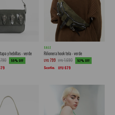
SALE
apa y hebillas - verde
Riñonera hook tela - verde
.790
799
1.690
UYU
UYU
55
52
679
679
UYU