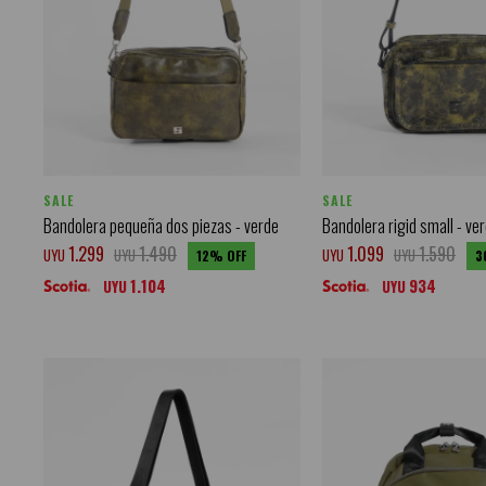
SALE
SALE
Bandolera pequeña dos piezas - verde
Bandolera rigid small - ver
1.299
1.490
1.099
1.590
UYU
UYU
UYU
UYU
12
3
1.104
934
UYU
UYU