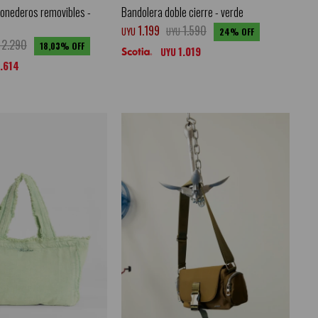
onederos removibles -
Bandolera doble cierre - verde
1.199
1.590
UYU
UYU
24
2.290
18,03
1.019
UYU
1.614