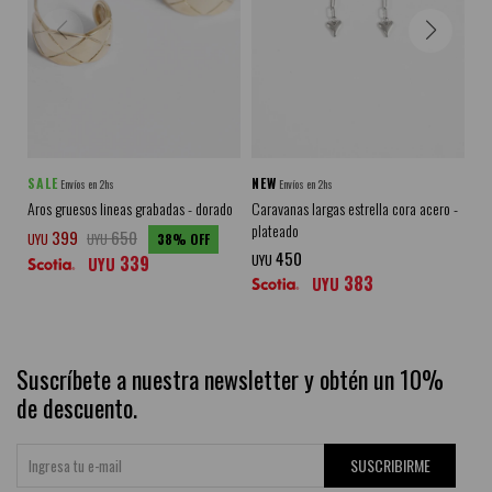
SALE
NEW
N
Envíos en 2hs
Envíos en 2hs
Aros gruesos lineas grabadas - dorado
Caravanas largas estrella cora acero -
Ar
plateado
399
650
UY
UYU
UYU
38
450
339
UYU
UYU
383
UYU
Suscríbete a nuestra newsletter y obtén un 10%
de descuento.
SUSCRIBIRME