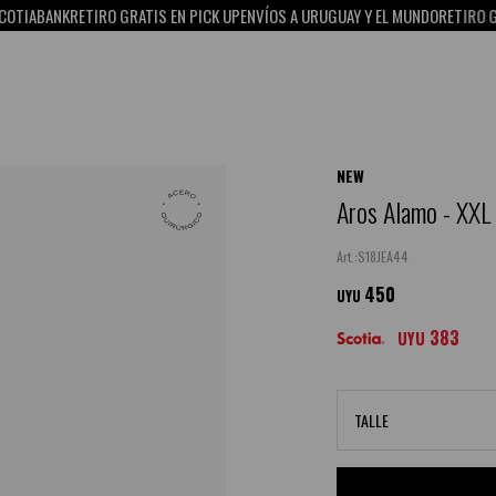
BANK
RETIRO GRATIS EN PICK UP
ENVÍOS A URUGUAY Y EL MUNDO
RETIRO GRATIS
NEW
Aros Alamo - XXL
S18JEA44
450
UYU
383
UYU
TALLE