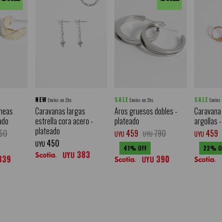
NEW
SALE
SALE
Envíos en 2hs
Envíos en 2hs
Envíos
ineas
Caravanas largas
Aros gruesos dobles -
Caravana 
ado
estrella cora acero -
plateado
argollas 
plateado
50
459
790
459
UYU
UYU
UYU
450
UYU
41
22
383
UYU
339
390
UYU