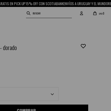
 EN PICK UP
15% OFF CON SCOTIABANK
ENVÍOS A URUGUAY Y EL MUNDO
RETIRO 
0
UYU
 - dorado
COMPRAR