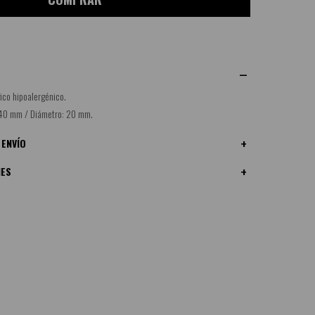
ico hipoalergénico.
: 40 mm / Diámetro: 20 mm.
 ENVÍO
NES