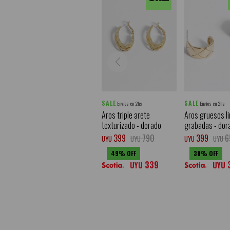
SALE
SALE
Envíos en 2hs
Envíos en 2hs
Aros triple arete
Aros gruesos l
texturizado - dorado
grabadas - dor
399
790
399
6
UYU
UYU
UYU
UYU
49
38
339
UYU
UYU