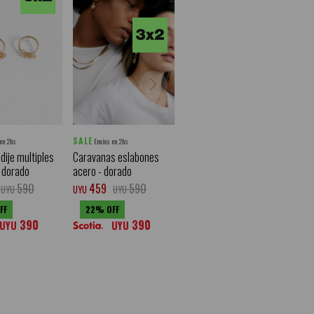
SALE
 en 2hs
Envíos en 2hs
dije multiples
Caravanas eslabones
- dorado
acero - dorado
590
459
590
UYU
UYU
UYU
22
390
390
UYU
UYU