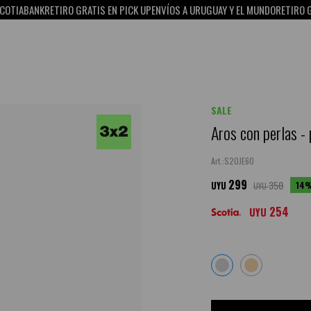
ABANK
RETIRO GRATIS EN PICK UP
ENVÍOS A URUGUAY Y EL MUNDO
RETIRO GRATIS
SALE
Aros con perlas -
S20JE60
299
350
14
UYU
UYU
254
UYU