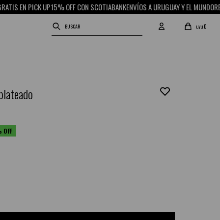
 EN PICK UP
15% OFF CON SCOTIABANK
ENVÍOS A URUGUAY Y EL MUNDO
RETIRO 
0
UYU
 plateado