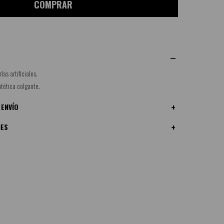
COMPRAR
as artificiales.
ntética colgante.
 ENVÍO
NES