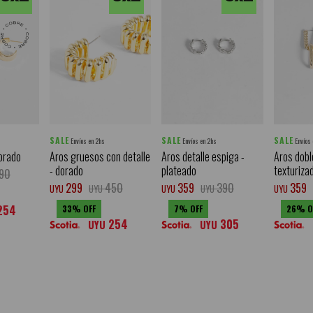
SALE
SALE
SALE
Envíos en 2hs
Envíos en 2hs
Envíos
orado
Aros gruesos con detalle
Aros detalle espiga -
Aros dobl
- dorado
plateado
texturiza
90
299
450
359
390
359
UYU
UYU
UYU
UYU
UYU
254
33
7
26
254
305
UYU
UYU