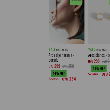
SALE
SALE
Envíos en 2hs
Envíos en 2hs
Aros dije naranja -
Aros planos - d
dorado
299
5
UYU
UYU
299
350
UYU
UYU
49
14
UYU
254
UYU