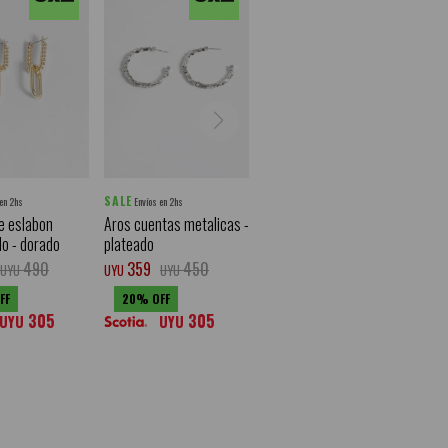
SALE
 en 2hs
Envíos en 2hs
e eslabon
Aros cuentas metalicas -
do - dorado
plateado
490
359
450
UYU
UYU
UYU
20
305
305
UYU
UYU