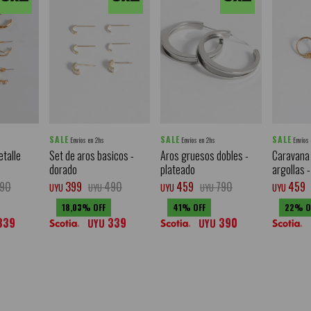
SALE
SALE
SALE
Envíos en 2hs
Envíos en 2hs
Envíos
etalle
Set de aros basicos -
Aros gruesos dobles -
Caravana 
dorado
plateado
argollas 
90
399
490
459
790
459
UYU
UYU
UYU
UYU
UYU
18,03
41
22
339
339
390
UYU
UYU