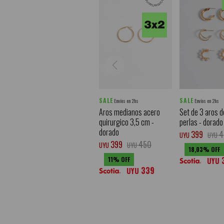
SALE
SALE
Envíos en 2hs
Envíos en 2hs
Aros medianos acero
Set de 3 aros d
quirurgico 3,5 cm -
perlas - dorado
dorado
399
4
UYU
UYU
399
450
UYU
UYU
18,03
11
UYU
339
UYU