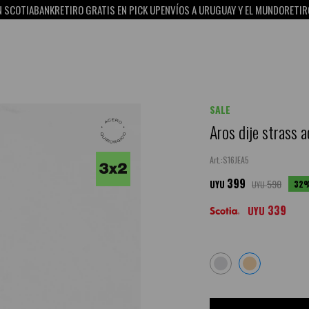
TIABANK
RETIRO GRATIS EN PICK UP
ENVÍOS A URUGUAY Y EL MUNDO
RETIRO GRAT
SALE
Aros dije strass 
S16JEA5
399
590
32
UYU
UYU
339
UYU