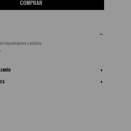
COMPRAR
co hipoalergénico y plástico.
m.
 ENVÍO
NES