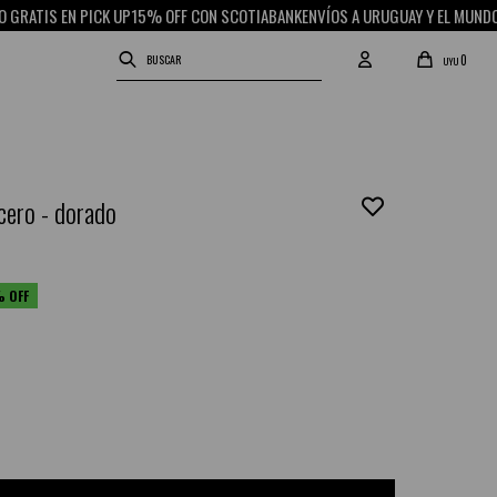
IS EN PICK UP
15% OFF CON SCOTIABANK
ENVÍOS A URUGUAY Y EL MUNDO
RETIR
0
UYU
acero - dorado