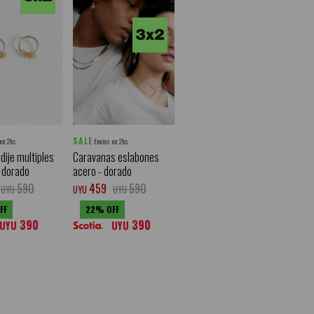
SALE
 en 2hs
Envíos en 2hs
dije multiples
Caravanas eslabones
- dorado
acero - dorado
590
459
590
UYU
UYU
UYU
22
390
390
UYU
UYU