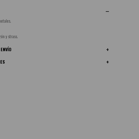
etales.
ón y strass.
 ENVÍO
NES