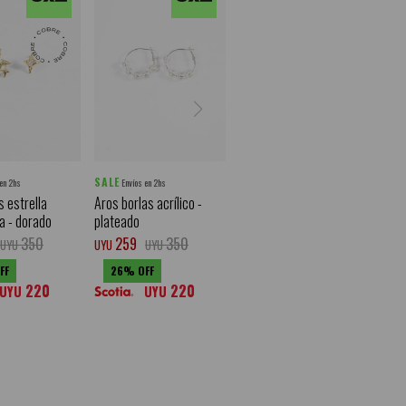
SALE
 en 2hs
Envíos en 2hs
 estrella
Aros borlas acrílico -
a - dorado
plateado
350
259
350
UYU
UYU
UYU
26
220
220
UYU
UYU