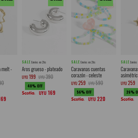
SALE
SALE
SALE
Envíos en 2hs
Envíos en 2hs
Envíos
 melt -
Aros grueso - plateado
Caravanas cuentas
Caravanas
corazón - celeste
asimétric
199
390
UYU
UYU
90
259
590
259
UYU
UYU
UYU
48
169
56
26
UYU
169
220
UYU