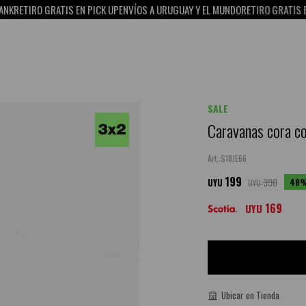
ETIRO GRATIS EN PICK UP
ENVÍOS A URUGUAY Y EL MUNDO
RETIRO GRATIS EN PI
SALE
Caravanas cora co
S18JE66
199
390
48
UYU
UYU
169
UYU
Ubicar en Tienda