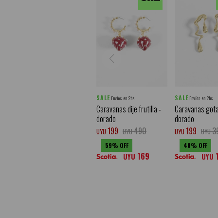
SALE
SALE
Envíos en 2hs
Envíos en 2hs
Caravanas dije frutilla -
Caravanas gota
dorado
dorado
199
490
199
3
UYU
UYU
UYU
UYU
59
48
169
UYU
UYU