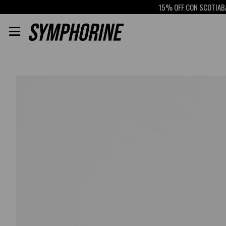
15% OFF CON SCOTIABANK
R
