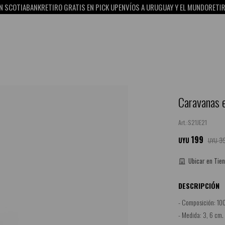
COTIABANK
RETIRO GRATIS EN PICK UP
ENVÍOS A URUGUAY Y EL MUNDO
RETIRO G
Caravanas e
S21JE21
199
3
UYU
UYU
Ubicar en Tie
DESCRIPCIÓN
- Composición: 10
- Medida: 3, 6 cm.