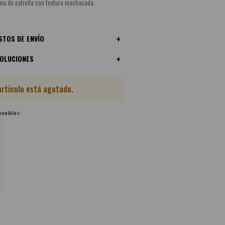
ma de estrella con textura machacada.
STOS DE ENVÍO
VOLUCIONES
artículo está agotado.
ponibles: