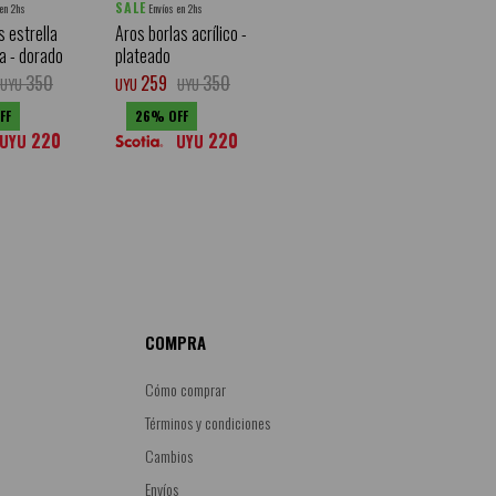
SALE
 en 2hs
Envíos en 2hs
 estrella
Aros borlas acrílico -
a - dorado
plateado
350
259
350
UYU
UYU
UYU
26
220
220
UYU
UYU
COMPRA
Cómo comprar
Términos y condiciones
Cambios
Envíos