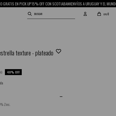
RATIS EN PICK UP
15% OFF CON SCOTIABANK
ENVÍOS A URUGUAY Y EL MUNDO
RE
0
UYU
strella texture - plateado
90
48
nda
0% Zinc.