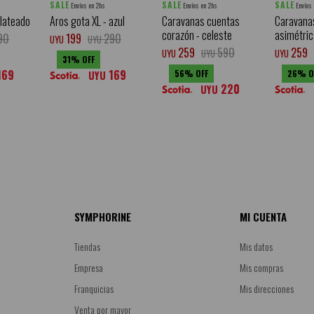
SALE
SALE
SALE
Envíos en 2hs
Envíos en 2hs
Envíos
plateado
Aros gota XL - azul
Caravanas cuentas
Caravanas
corazón - celeste
asimétric
90
199
290
UYU
UYU
259
590
259
UYU
UYU
UYU
31
169
169
56
26
UYU
220
UYU
SYMPHORINE
MI CUENTA
Tiendas
Mis datos
Empresa
Mis compras
Franquicias
Mis direcciones
Venta por mayor