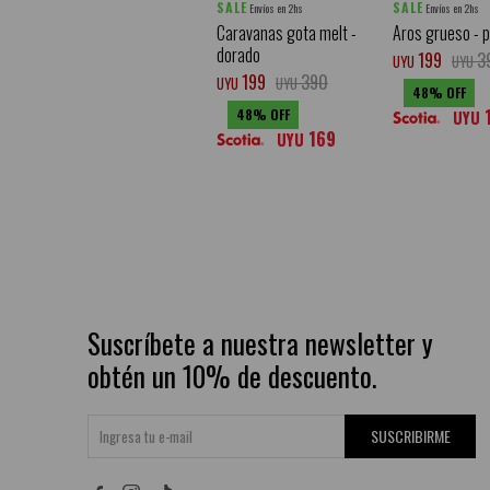
SALE
SALE
Envíos en 2hs
Envíos en 2hs
Caravanas gota melt -
Aros grueso - 
dorado
199
3
UYU
UYU
199
390
UYU
UYU
48
48
UYU
169
UYU
Suscríbete a nuestra newsletter y
obtén un 10% de descuento.
SUSCRIBIRME