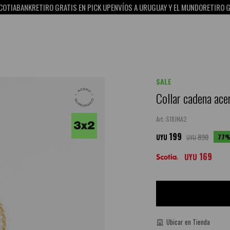
BANK
RETIRO GRATIS EN PICK UP
ENVÍOS A URUGUAY Y EL MUNDO
RETIRO GRATIS 
SALE
Collar cadena ace
S18JNA2
199
890
77
UYU
UYU
169
UYU
Ubicar en Tienda