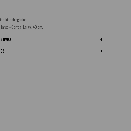
ico hipoalergénico.
m largo - Correa: Largo: 40 cm.
 ENVÍO
NES