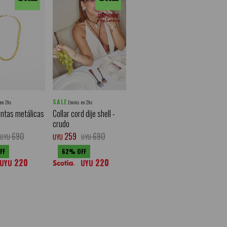
SALE
 en 2hs
Envíos en 2hs
entas metálicas
Collar cord dije shell -
crudo
690
259
690
UYU
UYU
UYU
62
220
220
UYU
UYU