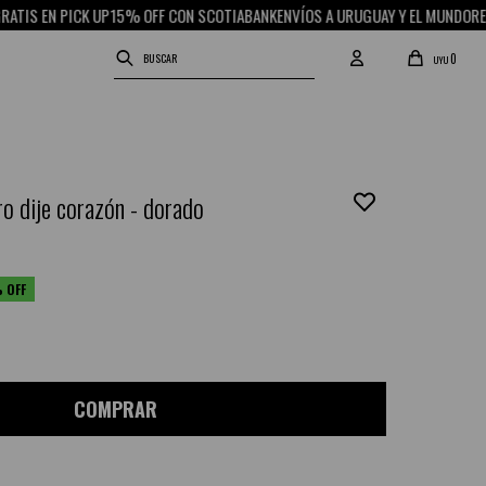
EN PICK UP
15% OFF CON SCOTIABANK
ENVÍOS A URUGUAY Y EL MUNDO
RETIRO G
0
UYU
ro dije corazón - dorado
COMPRAR