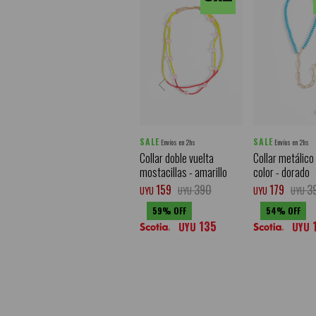
SALE
SALE
Envíos en 2hs
Envíos en 2hs
Collar doble vuelta
Collar metálico
mostacillas - amarillo
color - dorado
159
390
179
3
UYU
UYU
UYU
UYU
59
54
135
UYU
UYU