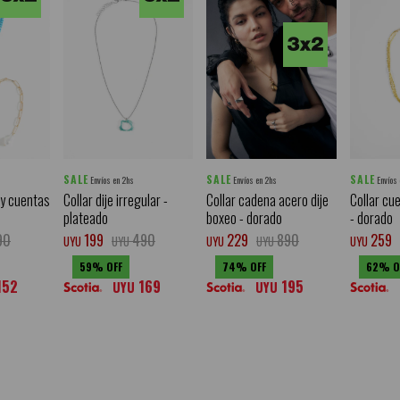
SALE
SALE
SALE
Envíos en 2hs
Envíos en 2hs
Envíos
 y cuentas
Collar dije irregular -
Collar cadena acero dije
Collar cu
plateado
boxeo - dorado
- dorado
90
199
490
229
890
259
UYU
UYU
UYU
UYU
UYU
59
74
62
152
169
195
UYU
UYU