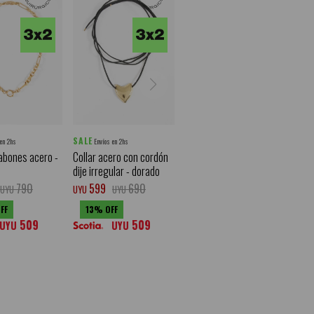
SALE
 en 2hs
Envíos en 2hs
labones acero -
Collar acero con cordón
dije irregular - dorado
790
599
690
UYU
UYU
UYU
13
509
509
UYU
UYU