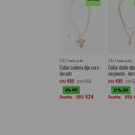
SALE
SALE
Envíos en 2hs
Envíos en 2hs
Collar cadena dije cora -
Collar doble dij
dorado
serpiente - dor
499
550
499
6
UYU
UYU
UYU
UYU
9
27
424
UYU
UYU