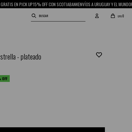
S EN PICK UP
15% OFF CON SCOTIABANK
ENVÍOS A URUGUAY Y EL MUNDO
RETIRO
0
UYU
estrella - plateado