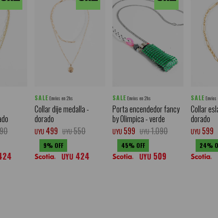
SALE
SALE
SALE
Envíos en 2hs
Envíos en 2hs
Envíos
e
Collar dije medalla -
Porta encendedor fancy
Collar es
ado
dorado
by Olimpica - verde
dorado
90
499
550
599
1.090
599
UYU
UYU
UYU
UYU
UYU
9
45
24
424
424
509
UYU
UYU