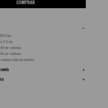
COMPRAR
 40% Zinc.
la: 3, 5 cm.
 40 cm + extensor.
 45 cm + extensor.
 cadenas y dijes de estrellas.
 ENVÍO
NES