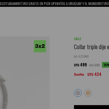
IABANK
RETIRO GRATIS EN PICK UP
ENVÍOS A URUGUAY Y EL MUNDO
RETIRO GRATI
SALE
Collar triple dije 
S22JN16
499
590
15
UYU
UYU
424
UYU