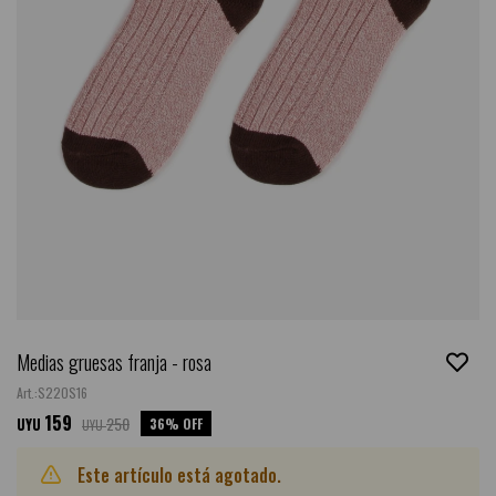
Medias gruesas franja - rosa
S22OS16
159
250
36
UYU
UYU
Este artículo está agotado.