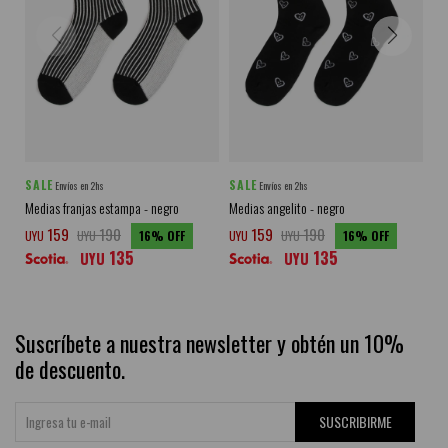
SALE
SALE
SA
Envíos en 2hs
Envíos en 2hs
Medias franjas estampa - negro
Medias angelito - negro
Med
159
190
159
190
UYU
UYU
16
UYU
UYU
16
UY
135
135
UYU
UYU
Suscríbete a nuestra newsletter y obtén un 10%
de descuento.
SUSCRIBIRME