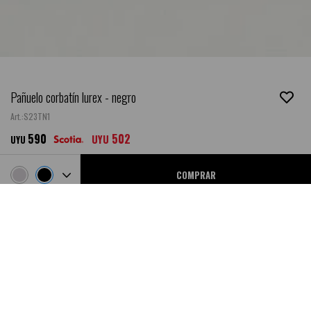
Pañuelo corbatín lurex - negro
S23TN1
590
502
UYU
UYU
COMPRAR
Ubicar en Tienda
NEW
DESCRIPCIÓN
- Composición: 100% Poliéster.