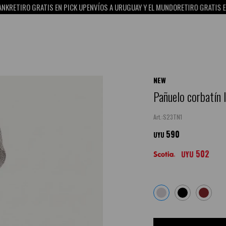
IRO GRATIS EN PICK UP
ENVÍOS A URUGUAY Y EL MUNDO
RETIRO GRATIS EN PICK
NEW
Pañuelo corbatín 
S23TN1
590
UYU
502
UYU