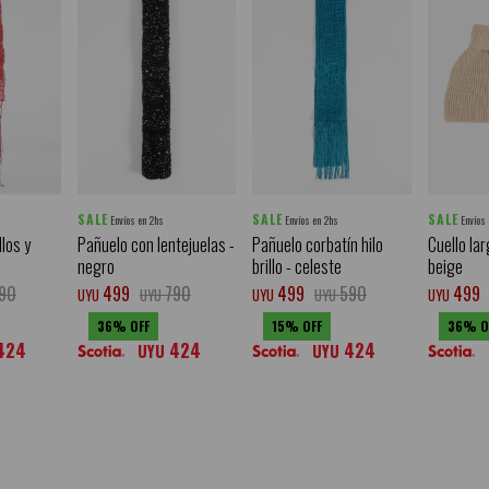
SALE
SALE
SALE
Envíos en 2hs
Envíos en 2hs
Envíos
los y
Pañuelo con lentejuelas -
Pañuelo corbatín hilo
Cuello lar
negro
brillo - celeste
beige
90
499
790
499
590
499
UYU
UYU
UYU
UYU
UYU
36
15
36
424
424
424
UYU
UYU