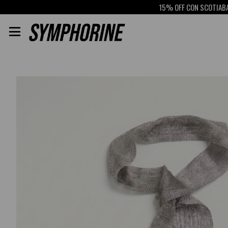
15% OFF CON SCOTIABANK
RET
