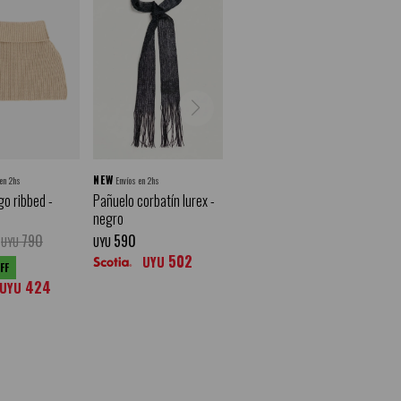
NEW
 en 2hs
Envíos en 2hs
go ribbed -
Pañuelo corbatín lurex -
negro
790
590
UYU
UYU
502
UYU
424
UYU