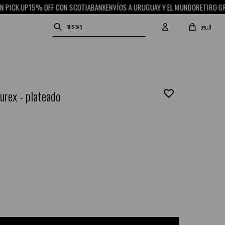
 UP
15% OFF CON SCOTIABANK
ENVÍOS A URUGUAY Y EL MUNDO
RETIRO GRATIS E
0
UYU
lurex - plateado