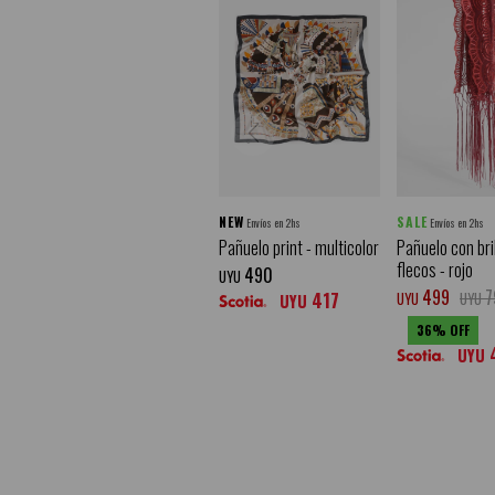
NEW
SALE
Envíos en 2hs
Envíos en 2hs
Pañuelo print - multicolor
Pañuelo con bril
flecos - rojo
490
UYU
499
7
417
UYU
UYU
UYU
36
UYU