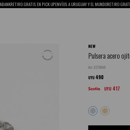
K
RETIRO GRATIS EN PICK UP
ENVÍOS A URUGUAY Y EL MUNDO
RETIRO GRATIS EN 
NEW
Pulsera acero ojit
S21JBA9
490
UYU
417
UYU