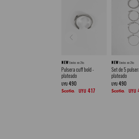
NEW
NEW
Envíos en 2hs
Envíos en 2hs
Pulsera cuff bold -
Set de 5 pulser
plateado
plateado
490
490
UYU
UYU
417
UYU
UYU