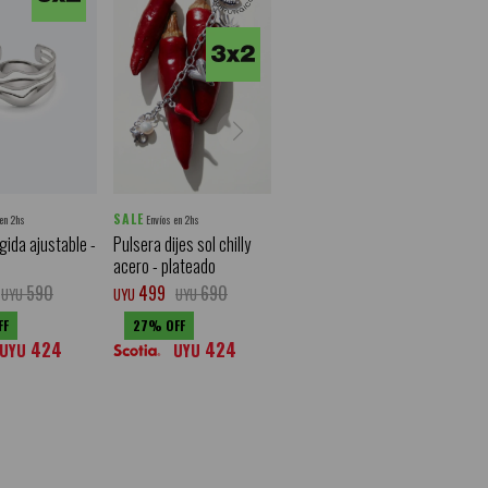
SALE
 en 2hs
Envíos en 2hs
gida ajustable -
Pulsera dijes sol chilly
acero - plateado
590
499
690
UYU
UYU
UYU
27
424
424
UYU
UYU