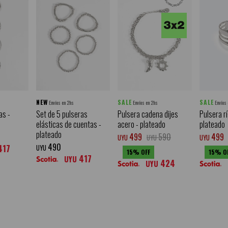
NEW
SALE
SALE
Envíos en 2hs
Envíos en 2hs
Envíos
as -
Set de 5 pulseras
Pulsera cadena dijes
Pulsera rí
elásticas de cuentas -
acero - plateado
plateado
plateado
499
590
499
UYU
UYU
UYU
490
417
UYU
15
15
417
UYU
424
UYU