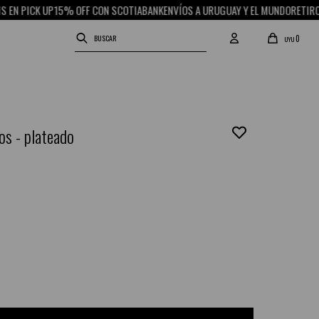
PICK UP
15% OFF CON SCOTIABANK
ENVÍOS A URUGUAY Y EL MUNDO
RETIRO GRAT
0
UYU
os - plateado