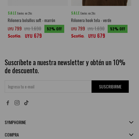
SALE
SALE
SA
Envíos en 2hs
Envíos en 2hs
Riñonera bolsillos soft - marrón
Riñonera hook tela - verde
Ri
799
1.690
799
1.690
UYU
UYU
52
UYU
UYU
52
UY
679
679
UYU
UYU
Suscríbete a nuestra newsletter y obtén un 10%
de descuento.
SUSCRIBIRME


SYMPHORINE
COMPRA