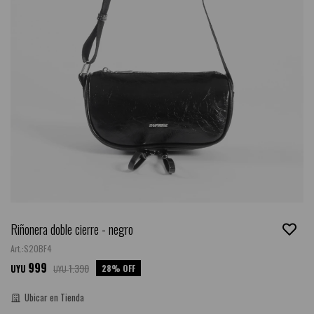
Riñonera doble cierre - negro
S20BF4
999
1.390
28
UYU
UYU
Ubicar en Tienda