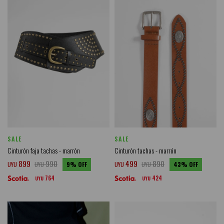
SALE
SALE
Cinturón faja tachas - marrón
Cinturón tachas - marrón
899
990
499
890
UYU
UYU
9
UYU
UYU
43
764
424
UYU
UYU