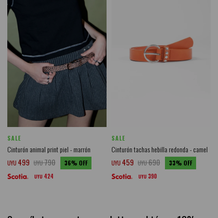
SALE
SALE
Cinturón animal print piel - marrón
Cinturón tachas hebilla redonda - camel
499
790
459
690
UYU
UYU
36
UYU
UYU
33
424
390
UYU
UYU