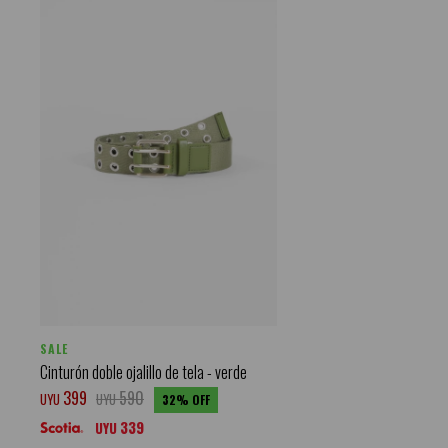
SALE
Cinturón doble ojalillo de tela - verde
399
590
UYU
UYU
32
339
UYU