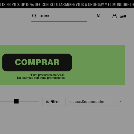
 EN PICK UP
15% OFF CON SCOTIABANK
ENVÍOS A URUGUAY Y EL MUNDO
RETIRO 
0
UYU
Recomendados