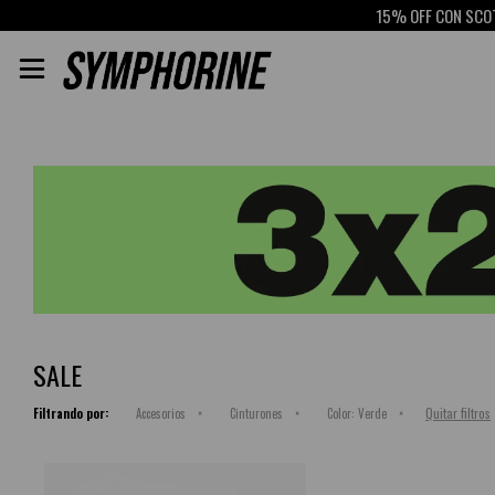
15% OFF CON SCOTI

SALE
Quitar filtros
Filtrando por:
Accesorios
Cinturones
Color:
Verde