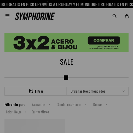
RO GRATIS EN PICK UP
ENVÍOS A URUGUAY Y EL MUNDO
RETIRO GRATIS EN PICK 

SALE
Recomendados
Filtrando por:
Accesorios
Sombreros/Gorros
Boinas
Quitar filtros
Color:
Beige