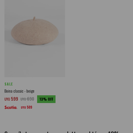
SALE
Boina classic - beige
599
690
UYU
UYU
13
509
UYU