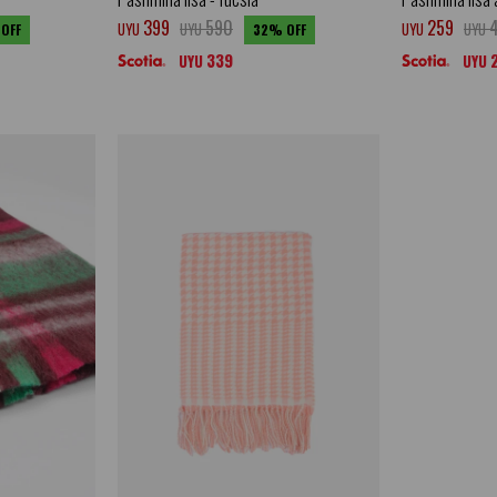
399
590
259
UYU
UYU
UYU
UYU
32
339
UYU
UYU