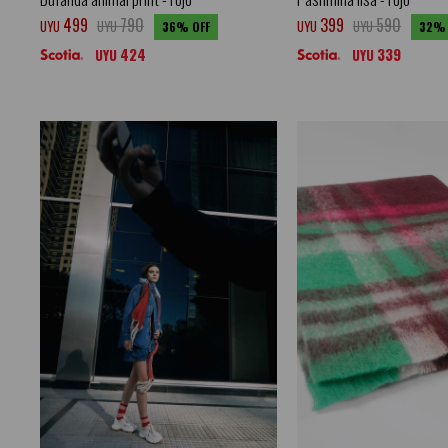
499
790
399
590
UYU
UYU
UYU
UYU
36
32
424
339
UYU
UYU