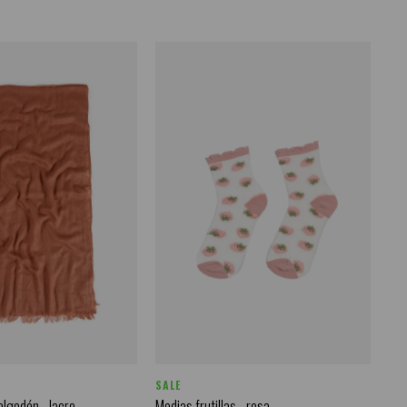
SALE
algodón - lacre
Medias frutillas - rosa