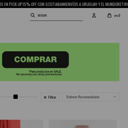
ICK UP
15% OFF CON SCOTIABANK
ENVÍOS A URUGUAY Y EL MUNDO
RETIRO GRATI
0
UYU
Recomendados