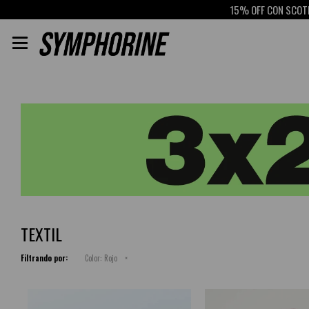
15% OFF CON SCOTIABANK

TEXTIL
Filtrando por:
Color:
Rojo