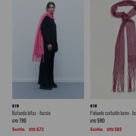
NEW
NEW
Bufanda bifaz - fucsia
Pañuelo corbatín lurex - b
790
590
UYU
UYU
672
502
UYU
UYU