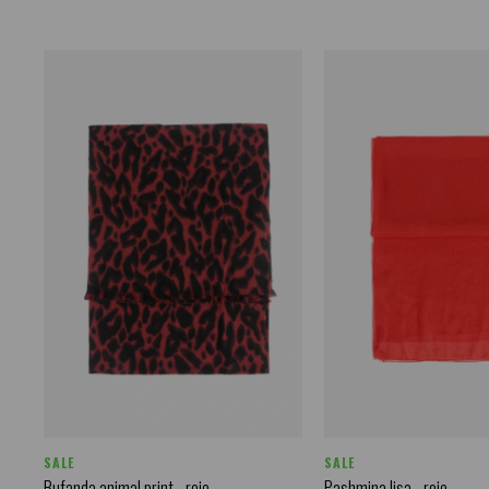
SALE
SALE
Bufanda animal print - rojo
Pashmina lisa - rojo