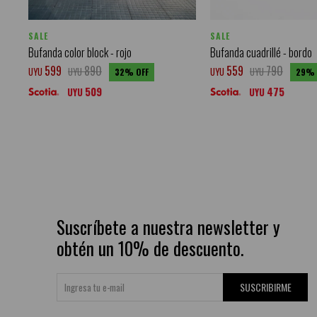
SALE
SALE
Bufanda color block - rojo
Bufanda cuadrillé - bordo
599
890
559
790
UYU
UYU
UYU
UYU
32
29
509
475
UYU
UYU
Suscríbete a nuestra newsletter y
obtén un 10% de descuento.
SUSCRIBIRME