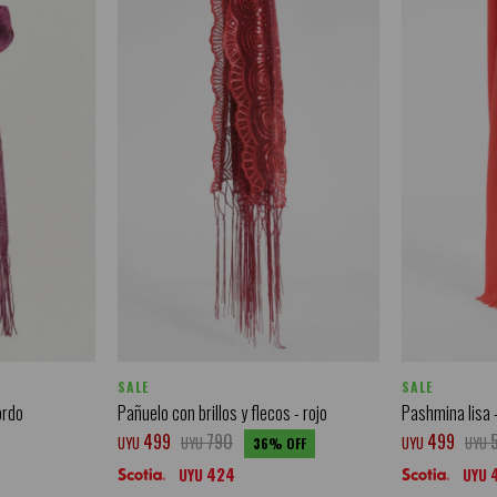
SALE
SALE
ordo
Pañuelo con brillos y flecos - rojo
Pashmina lisa -
499
790
499
UYU
UYU
UYU
UYU
36
424
UYU
UYU