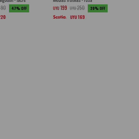
490
199
250
UYU
UYU
47
20
220
169
UYU