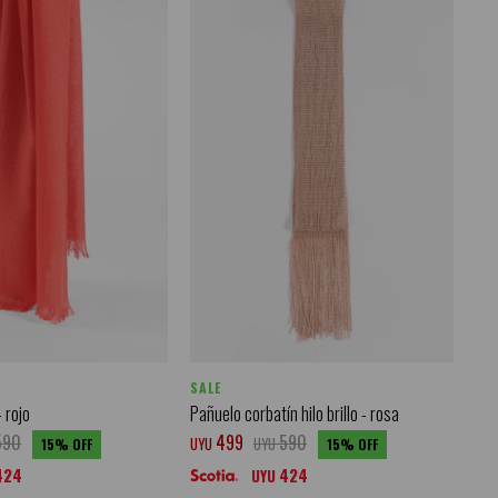
SALE
 rojo
Pañuelo corbatín hilo brillo - rosa
590
499
590
UYU
UYU
15
15
424
424
UYU