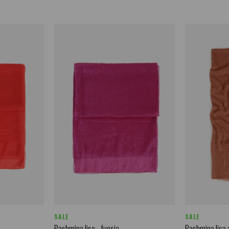
SALE
SALE
Pashmina lisa - fucsia
Pashmina lisa 